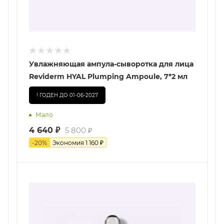
Увлажняющая ампула-сыворотка для лица
Reviderm HYAL Plumping Ampoule, 7*2 мл
! ГОДЕН ДО 01-06-2027
Мало
4 640
₽
5 800
₽
-
20
%
Экономия
1 160
₽