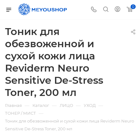
0
Тоник для
обезвоженной и
сухой кожи лица
Reviderm Neuro
Sensitive De-Stress
Toner, 200 мл
—
—
—
—
Главная
Каталог
ЛИЦО
УХОД
—
ТОНЕР / МИСТ
Тоник для обезвоженной и сухой кожи лица Reviderm Neuro
Sensitive De-Stress Toner, 200 мл