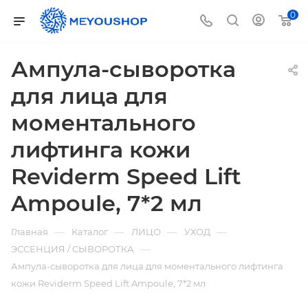
0
Ампула-сыворотка
для лица для
моментального
лифтинга кожи
Reviderm Speed Lift
Ampoule, 7*2 мл
—
—
—
—
Главная
Каталог
ЛИЦО
УХОД
—
ЭССЕНЦИЯ / СЫВОРОТКА
Ампула-сыворотка для лица для моментального лифтинга
кожи Reviderm Speed Lift Ampoule, 7*2 мл