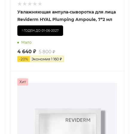
Увлажняющая ампула-сыворотка для лица
Reviderm HYAL Plumping Ampoule, 7*2 мл
! ГОДЕН ДО 01-06-2027
Мало
4 640
₽
5 800
₽
-
20
%
Экономия
1 160
₽
Хит