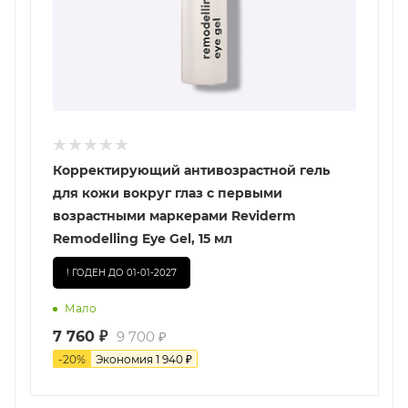
Корректирующий антивозрастной гель
для кожи вокруг глаз с первыми
возрастными маркерами Reviderm
Remodelling Eye Gel, 15 мл
! ГОДЕН ДО 01-01-2027
Мало
7 760
₽
9 700
₽
-
20
%
Экономия
1 940
₽