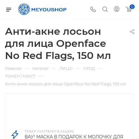
0
Анти-акне лосьон
для лица Openface
No Red Flags, 150 мл
—
—
—
—
Главная
Каталог
ЛИЦО
УХОД
—
ТОНЕР / МИСТ
Анти-акне лосьон для лица Openface No Red Flags, 150 мл
ТОВАР УЧАСТВУЕТ В АКЦИЯХ
ВАУ! МАСКА В ПОДАРОК К МОЛОЧКУ ДЛЯ