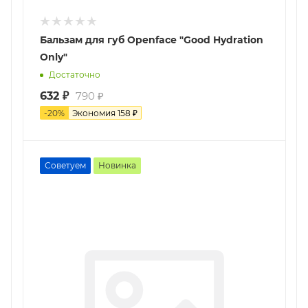
Бальзам для губ Openface "Good Hydration
Only"
Достаточно
632
₽
790
₽
-
20
%
Экономия
158
₽
Советуем
Новинка