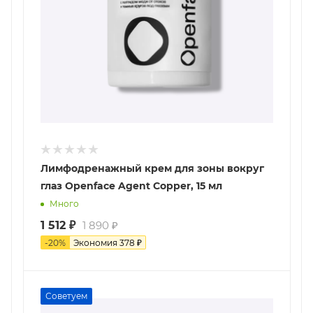
Лимфодренажный крем для зоны вокруг
глаз Openface Agent Copper, 15 мл
Много
1 512
₽
1 890
₽
-
20
%
Экономия
378
₽
Советуем