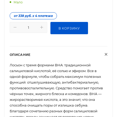
Мало
от 338 руб. х 4 платежа
В КОРЗИНУ
ОПИСАНИЕ
Лосьон с тремя формами BHA: традиционной
салициловой кислотой, её солью и эфиром. Все в
одной формуле, чтобы собрать максимум полезных
функций: отшелушивающую, антибактериальную,
противовоспалительную. Средство помогает против
чёрных точек, жирного блеска и комедонов. ВНА —
жирорастворимая кислота, а это значит, что она
способна очищать поры от излишка себума.
Благодаря сочетанию разных форм салициловой
кислоты, лосьон защищает от появления новых