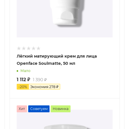
Лёгкий матирующий крем для лица
Openface Soulmatte, 50 мл
Мало
1 112
₽
1 390
₽
-
20
%
Экономия
278
₽
Хит
Советуем
Новинка