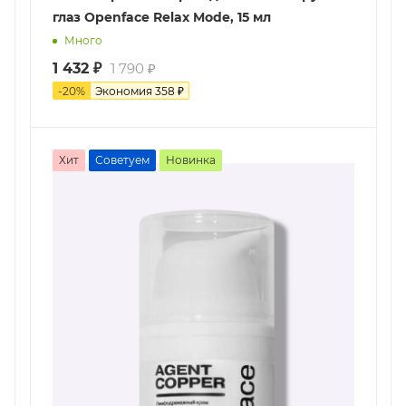
глаз Openface Relax Mode, 15 мл
Много
1 432
₽
1 790
₽
-
20
%
Экономия
358
₽
Хит
Советуем
Новинка