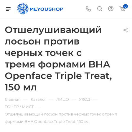
0
Отшелушивающий
лосьон против
черных точек с
тремя формами BHA
Openface Triple Treat,
150 мл
—
—
—
—
Главная
Каталог
ЛИЦО
УХОД
—
ТОНЕР / МИСТ
Отшелушивающий лосьон против черных точек с тремя
формами BHA Openface Triple Treat, 150 мл