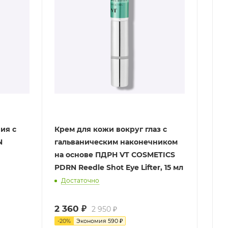
ия с
Крем для кожи вокруг глаз с
гальваническим наконечником
на основе ПДРН VT COSMETICS
PDRN Reedle Shot Eye Lifter, 15 мл
Достаточно
2 360
₽
2 950
₽
-
20
%
Экономия
590
₽