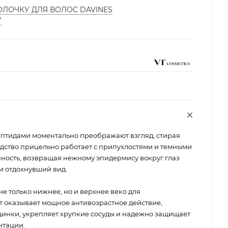
ОЛОЧКУ ДЛЯ ВОЛОС DAVINES
У
ептидами моментально преображают взгляд, стирая
едство прицельно работает с припухлостями и темными
чность, возвращая нежному эпидермису вокруг глаз
 и отдохнувший вид.
е только нижнее, но и верхнее веко для
т оказывает мощное антивозрастное действие,
инки, укрепляет хрупкие сосуды и надежно защищает
нтации.