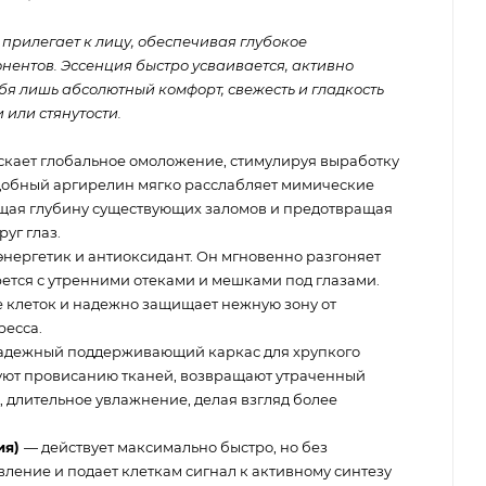
прилегает к лицу, обеспечивая глубокое
ентов. Эссенция быстро усваивается, активно
ебя лишь абсолютный комфорт, свежесть и гладкость
 или стянутости.
скает глобальное омоложение, стимулируя выработку
одобный аргирелин мягко расслабляет мимические
щая глубину существующих заломов и предотвращая
уг глаз.
ергетик и антиоксидант. Он мгновенно разгоняет
тся с утренними отеками и мешками под глазами.
 клеток и надежно защищает нежную зону от
ресса.
адежный поддерживающий каркас для хрупкого
уют провисанию тканей, возвращают утраченный
, длительное увлажнение, делая взгляд более
ия)
— действует максимально быстро, но без
ление и подает клеткам сигнал к активному синтезу