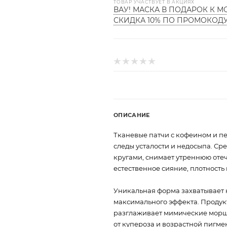
ТОВАР УЧАСТВУЕТ В АКЦИЯХ
ВАУ! МАСКА В ПОДАРОК К М
СКИДКА 10% ПО ПРОМОКОД
ОПИСАНИЕ
Тканевые патчи с кофеином и п
следы усталости и недосыпа. Ср
кругами, снимает утреннюю оте
естественное сияние, плотность
Уникальная форма захватывает н
максимального эффекта. Продук
разглаживает мимические морщ
от купероза и возрастной пигме