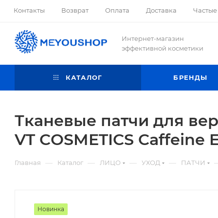
Контакты
Возврат
Оплата
Доставка
Частые
Интернет-магазин
эффективной косметики
КАТАЛОГ
БРЕНДЫ
Тканевые патчи для ве
VT COSMETICS Caffeine E
—
—
—
—
Главная
Каталог
ЛИЦО
УХОД
ПАТЧИ
Новинка