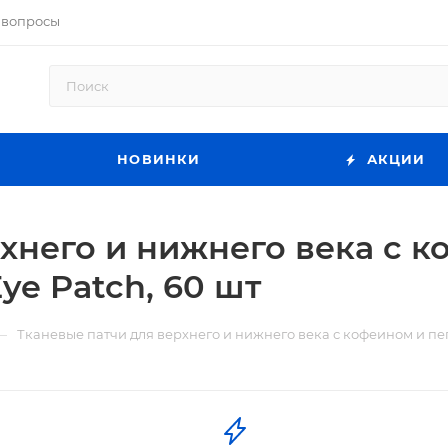
 вопросы
НОВИНКИ
АКЦИИ
рхнего и нижнего века с 
ye Patch, 60 шт
—
Тканевые патчи для верхнего и нижнего века с кофеином и пеп