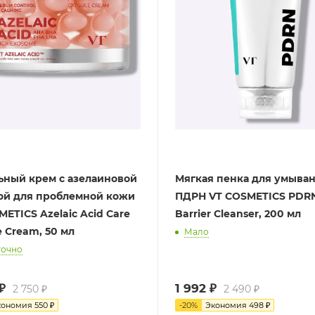
ьный крем с азелаиновой
Мягкая пенка для умыван
ой для проблемной кожи
ПДРН VT COSMETICS PDRN
ETICS Azelaic Acid Care
Barrier Cleanser, 200 мл
e Cream, 50 мл
Мало
точно
₽
1 992
₽
2 750
₽
2 490
₽
кономия
550
₽
-
20
%
Экономия
498
₽