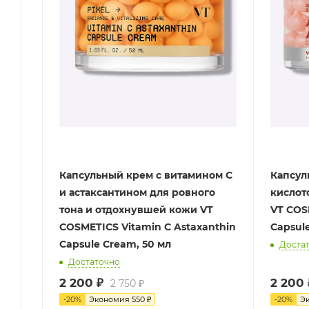
Капсульный крем с витамином С
Капсул
и астаксантином для ровного
кислот
тона и отдохнувшей кожи VT
VT COSM
COSMETICS Vitamin C Astaxanthin
Capsul
Capsule Cream, 50 мл
Доста
Достаточно
2 200
₽
2 200
2 750
₽
-
20
%
Экономия
550
₽
-
20
%
Э