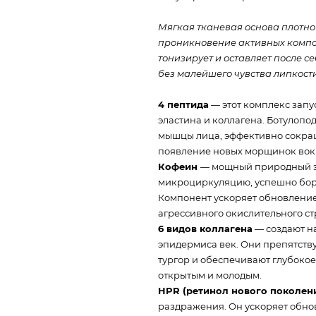
Мягкая тканевая основа плотно 
проникновение активных компон
тонизирует и оставляет после с
без малейшего чувства липкости
4 пептида
— этот комплекс запу
эластина и коллагена. Ботулоп
мышцы лица, эффективно сокра
появление новых морщинок вокр
Кофеин
— мощный природный эн
микроциркуляцию, успешно боре
Компонент ускоряет обновление
агрессивного окислительного ст
6 видов коллагена
— создают н
эпидермиса век. Они препятств
тургор и обеспечивают глубокое
открытым и молодым.
HPR (ретинол нового поколен
раздражения. Он ускоряет обнов