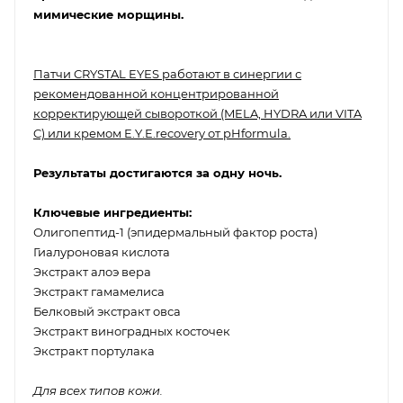
мимические морщины.
Патчи CRYSTAL EYES работают в синергии с
рекомендованной концентрированной
корректирующей сывороткой (MELA, HYDRA или VITA
C) или кремом E.Y.E.recovery от pHformula.
Результаты достигаются за одну ночь.
Ключевые ингредиенты:
Олигопептид-1 (эпидермальный фактор роста)
Гиалуроновая кислота
Экстракт алоэ вера
Экстракт гамамелиса
Белковый экстракт овса
Экстракт виноградных косточек
Экстракт портулака
Для всех типов кожи.