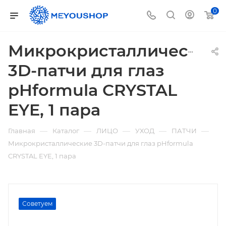
0
Микрокристаллические
3D-патчи для глаз
pHformula CRYSTAL
EYE, 1 пара
—
—
—
—
—
Главная
Каталог
ЛИЦО
УХОД
ПАТЧИ
Микрокристаллические 3D-патчи для глаз pHformula
CRYSTAL EYE, 1 пара
Советуем