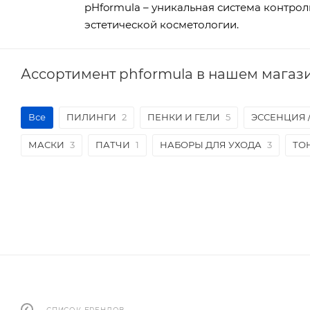
pHformula – уникальная система контрол
эстетической косметологии.
Ассортимент phformula в нашем магаз
Все
ПИЛИНГИ
2
ПЕНКИ И ГЕЛИ
5
ЭССЕНЦИЯ 
МАСКИ
3
ПАТЧИ
1
НАБОРЫ ДЛЯ УХОДА
3
ТО