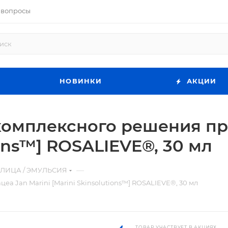
 вопросы
НОВИНКИ
АКЦИИ
комплексного решения пр
ions™] ROSALIEVE®, 30 мл
—
 ЛИЦА / ЭМУЛЬСИЯ
а Jan Marini [Marini Skinsolutions™] ROSALIEVE®, 30 мл
ТОВАР УЧАСТВУЕТ В АКЦИЯХ