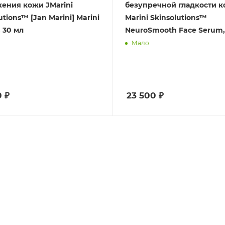
ения кожи JMarini
безупречной гладкости 
utions™ [Jan Marini] Marini
Marini Skinsolutions™
 30 мл
NeuroSmooth Face Serum,
Мало
0
₽
23 500
₽