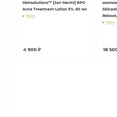
Skinsolutions™ [Jan Marini] BPO
омолож
Acne Treatment Lotion 5%, 60 мл
Skinsol
Reboot,
Мало
Мало
4 900
₽
18 50