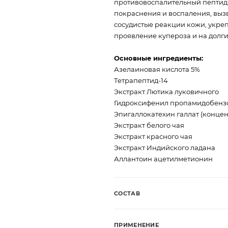
противовоспалительный пептид 
покраснения и воспаления, выз
сосудистые реакции кожи, укреп
проявление купероза и на долги
Основные ингредиенты:
Азелаиновая кислота 5%
Тетрапептид-14
Экстракт Лютика луковичного
Гидроксифенил пропамидобензой
Эпигаллокатехин галлат (концен
Экстракт белого чая
Экстракт красного чая
Экстракт Индийского ладана
Аллантоин ацетилметионин
СОСТАВ
ПРИМЕНЕНИЕ