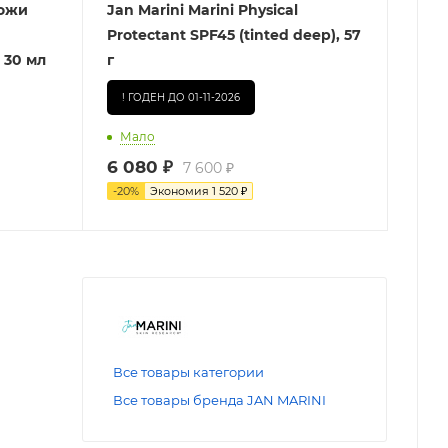
кожи
Jan Marini Marini Physical
Protectant SPF45 (tinted deep), 57
 30 мл
г
! ГОДЕН ДО 01-11-2026
Мало
6 080
₽
7 600
₽
-
20
%
Экономия
1 520
₽
Все товары категории
Все товары бренда JAN MARINI