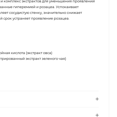
и комплекс экстрактов для уменьшения проявлений
ванные гиперемией и розацеа. Успокаивает
ляет сосудистую стенку, значительно снижает
й срок устраняет проявление розацеа.
ная кислота (экстракт овса)
трированный экстракт зеленого чая)