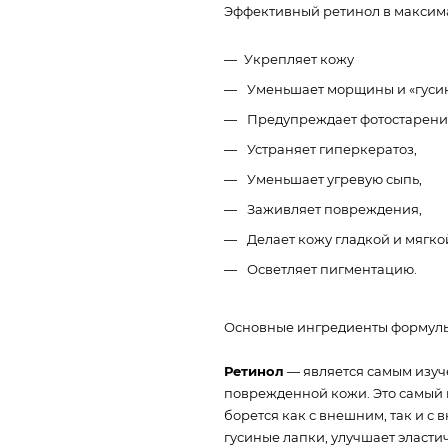
Эффективный ретинол в максимал
Укрепляет кожу
Уменьшает морщины и «гусин
Предупреждает фотостарени
Устраняет гиперкератоз,
Уменьшает угревую сыпь,
Заживляет повреждения,
Делает кожу гладкой и мягко
Осветляет пигментацию.
Основные ингредиенты формулы
Ретинол
— является самым изуч
поврежденной кожи. Это самый 
борется как с внешним, так и с
гусиные лапки, улучшает эластич