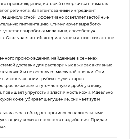
го происхождения, который содержится в томатах.
налог ретинола. Запатентованный ингредиент,
 лещинолистной. Эффективно осветляет застойные
лательную пигментацию. Стимулирует выработку
, угнетает выработку меланина, способствуя
а. Оказывает антибактериальное и антиоксидантное
венного происхождения, найденные в семенах
истемой доставки для растворимых в жирах активных
тся кожей и не оставляют масляной пленки. Они
 в использовании грубых эмульгаторов.
рекрасно оживляет утомлённую и дряблую кожу,
 повышает упругость и эластичность кожи. Идеально
 сухой коже, убирает шелушение, снимает зуд и
льная смола обладает противовоспалительными
ую защиту кожи от внешнего воздействия. Придает
ах.