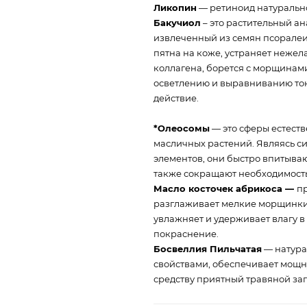
Ликопин
— ретиноид натурально
Бакучиол
– это растительный а
извлеченный из семян псоралеи
пятна на коже, устраняет неже
коллагена, борется с морщинами
осветлению и выравниванию тон
действие.
*Олеосомы
— это сферы естест
масличных растений. Являясь с
элементов, они быстро впитываю
также сокращают необходимость
Масло косточек абрикоса —
п
разглаживает мелкие морщинки,
увлажняет и удерживает влагу в
покраснение.
Босвеллия Пильчатая
— натура
свойствами, обеспечивает мощн
средству приятный травяной зап