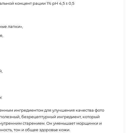
ьной концент рации 1% рН 4,5 ± 0,5
ые лапки»,
е,
й,
:
енным ингредиентом для улучшения качества фото
полезный, безрецептурный ингредиент, который
 внутренним старением. Он уменьшает морщинки и
ность, тон и общее здоровье кожи.