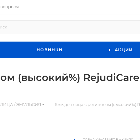
 вопросы
НОВИНКИ
АКЦИИ
ом (высокий%) RejudiCare
—
 ЛИЦА / ЭМУЛЬСИЯ
Гель для лица с ретинолом (высокий%) R
ТОВАР УЧАСТВУЕТ В АКЦИЯХ