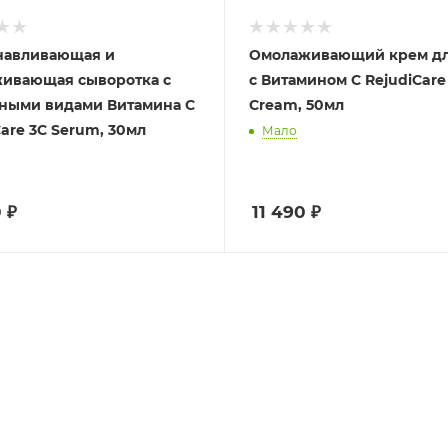
навливающая и
Омолаживающий крем дл
ивающая сыворотка с
с Витамином С RejudiCare
ными видами Витамина С
Cream, 50мл
Care 3C Serum, 30мл
Мало
0
₽
11 490
₽