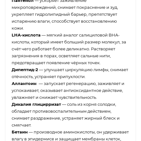
Пантенол
— ускоряет заживление
микроповреждений, снимает покраснение и зуд,
укрепляет гидролипидный барьер, препятствует
испарению влаги, способствует восстановлению
кожи.
LHA-кислота
— мягкий аналог салициловой BHA-
кислоты, который имеет больший размер молекул, за
счёт чего работает более деликатно. Растворяет
загрязнения в порах, осветляет сальные нити,
предотвращает появление чёрных точек.
Дипептид-2
— улучшает циркуляцию лимфы, снимает
отёчность, устраняет припухлости.
Аллантоин
— запускает регенерацию, заживляет и
успокаивает, оказывает антиоксидантное действие,
увлажняет и снижает чувствительность.
Дикалия глицирризат
— соль из корня солодки,
обладает противовоспалительным действием,
снимает раздражение, устраняет жирный блеск и
смягчает.
Бетаин
— производное аминокислоты, он удерживает
влагу в эпидермисе и защищает мембраны клеток,