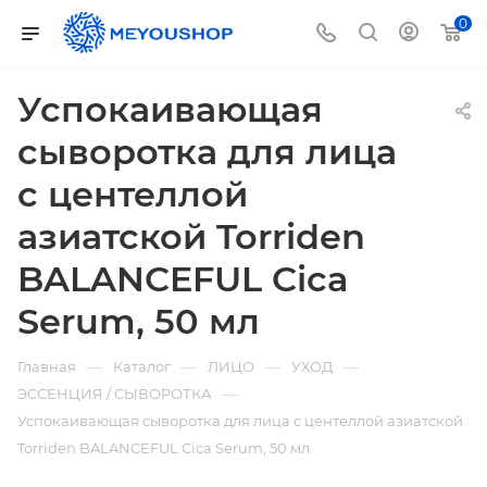
0
Успокаивающая
сыворотка для лица
с центеллой
азиатской Torriden
BALANCEFUL Cica
Serum, 50 мл
—
—
—
—
Главная
Каталог
ЛИЦО
УХОД
—
ЭССЕНЦИЯ / СЫВОРОТКА
Успокаивающая сыворотка для лица с центеллой азиатской
Torriden BALANCEFUL Cica Serum, 50 мл