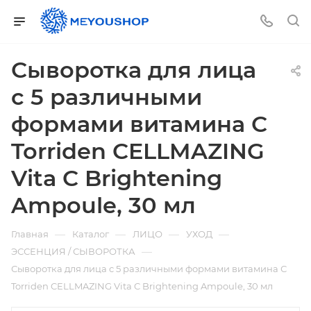
Сыворотка для лица
c 5 различными
формами витамина С
Torriden CELLMAZING
Vita C Brightening
Ampoule, 30 мл
—
—
—
—
Главная
Каталог
ЛИЦО
УХОД
—
ЭССЕНЦИЯ / СЫВОРОТКА
Сыворотка для лица c 5 различными формами витамина С
Torriden CELLMAZING Vita C Brightening Ampoule, 30 мл