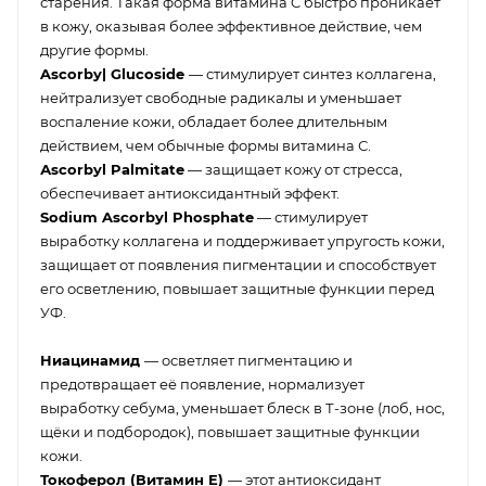
старения. Такая форма витамина C быстро проникает
в кожу, оказывая более эффективное действие, чем
другие формы.
Ascorby| Glucoside
— стимулирует синтез коллагена,
нейтрализует свободные радикалы и уменьшает
воспаление кожи, обладает более длительным
действием, чем обычные формы витамина С.
Аscorbyl Palmitate
— защищает кожу от стресса,
обеспечивает антиоксидантный эффект.
Sodium Ascorbyl Phosphate
— стимулирует
выработку коллагена и поддерживает упругость кожи,
защищает от появления пигментации и способствует
его осветлению, повышает защитные функции перед
УФ.
Ниацинамид
— осветляет пигментацию и
предотвращает её появление, нормализует
выработку себума, уменьшает блеск в Т-зоне (лоб, нос,
щёки и подбородок), повышает защитные функции
кожи.
Токоферол (Витамин E)
— этот антиоксидант