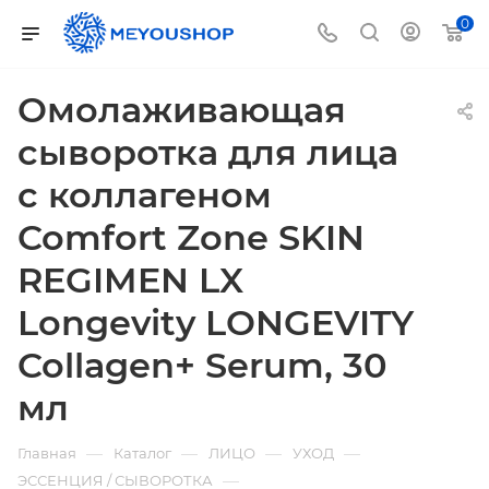
0
Омолаживающая
сыворотка для лица
с коллагеном
Comfort Zone SKIN
REGIMEN LX
Longevity LONGEVITY
Collagen+ Serum, 30
мл
—
—
—
—
Главная
Каталог
ЛИЦО
УХОД
—
ЭССЕНЦИЯ / СЫВОРОТКА