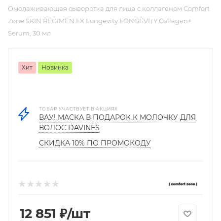
Омолаживающая сыворотка для лица с коллагеном Comfort
Zone SKIN REGIMEN LX Longevity LONGEVITY Collagen+
Serum, 30 мл
Хит
Новинка
ТОВАР УЧАСТВУЕТ В АКЦИЯХ
ВАУ! МАСКА В ПОДАРОК К МОЛОЧКУ ДЛЯ
ВОЛОС DAVINES
СКИДКА 10% ПО ПРОМОКОДУ
12 851
₽
/шт