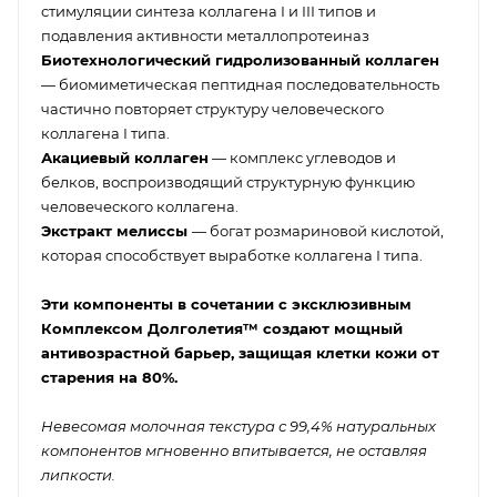
стимуляции синтеза коллагена I и III типов и
подавления активности металлопротеиназ
Биотехнологический гидролизованный коллаген
— биомиметическая пептидная последовательность
частично повторяет структуру человеческого
коллагена I типа.
Акациевый коллаген
— комплекс углеводов и
белков, воспроизводящий структурную функцию
человеческого коллагена.
Экстракт мелиссы
— богат розмариновой кислотой,
которая способствует выработке коллагена I типа.
Эти компоненты в сочетании с эксклюзивным
Комплексом Долголетия™ создают мощный
антивозрастной барьер, защищая клетки кожи от
старения на 80%.
Н
евесомая молочная текстура с 99,4% натуральных
компонентов мгновенно впитывается, не оставляя
липкости.