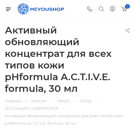
0
Активный
обновляющий
концентрат для всех
типов кожи
pHformula A.С.T.I.V.E.
formula, 30 мл
—
—
—
—
Главная
Каталог
ЛИЦО
УХОД
—
ЭССЕНЦИЯ / СЫВОРОТКА
Активный обновляющий концентрат для всех типов кожи
pHformula A.С.T.I.V.E. formula, 30 мл