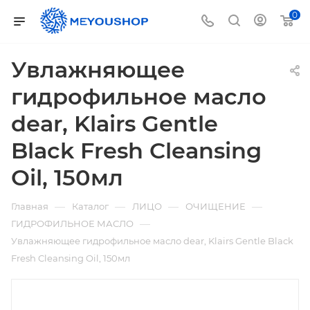
0
Увлажняющее
гидрофильное масло
dear, Klairs Gentle
Black Fresh Cleansing
Oil, 150мл
—
—
—
—
Главная
Каталог
ЛИЦО
ОЧИЩЕНИЕ
—
ГИДРОФИЛЬНОЕ МАСЛО
Увлажняющее гидрофильное масло dear, Klairs Gentle Black
Fresh Cleansing Oil, 150мл