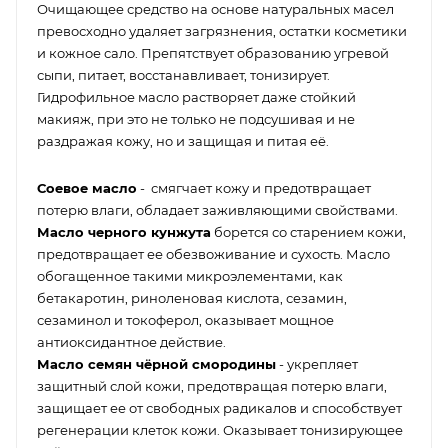
Очищающее средство на основе натуральных масел
превосходно удаляет загрязнения, остатки косметики
и кожное сало. Препятствует образованию угревой
сыпи, питает, восстанавливает, тонизирует.
Гидрофильное масло растворяет даже стойкий
макияж, при это не только не подсушивая и не
раздражая кожу, но и защищая и питая её.
Соевое масло
- смягчает кожу и предотвращает
потерю влаги, обладает заживляющими свойствами.
Масло черного кунжута
борется со старением кожи,
предотвращает ее обезвоживание и сухость. Масло
обогащенное такими микроэлементами, как
бетакаротин, риноленовая кислота, сезамин,
сезаминол и токоферол, оказывает мощное
антиоксидантное действие.
Масло семян чёрной смородины
- укрепляет
защитный слой кожи, предотвращая потерю влаги,
защищает ее от свободных радикалов и способствует
регенерации клеток кожи. Оказывает тонизирующее