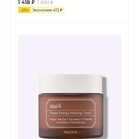
1 418
₽
1 890
₽
-
25
%
Экономия
472
₽