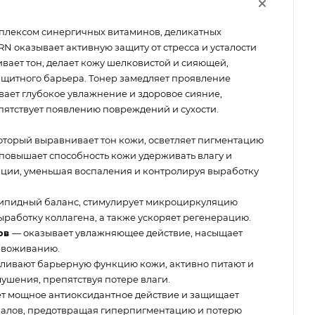
плексом синергичных витаминов, деликатных
 оказывает активную защиту от стресса и усталости
ивает тон, делает кожу шелковистой и сияющей,
ащитного барьера. Тонер замедляет проявление
вает глубокое увлажнение и здоровое сияние,
пятствует появлению повреждений и сухости.
оторый выравнивает тон кожи, осветляет пигментацию
, повышает способность кожи удерживать влагу и
ции, уменьшая воспаления и контролируя выработку
ипидный баланс, стимулирует микроциркуляцию
выработку коллагена, а также ускоряет регенерацию.
тов
— оказывает увлажняющее действие, насыщает
езвоживанию.
ливают барьерную функцию кожи, активно питают и
лушения, препятствуя потере влаги.
т мощное антиоксидантное действие и защищает
калов, предотвращая гиперпигментацию и потерю