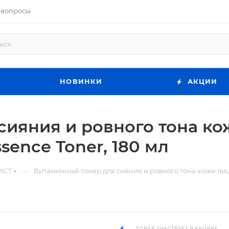
 вопросы
НОВИНКИ
АКЦИИ
ияния и ровного тона кожи
ssence Toner, 180 мл
—
ИСТ
Витаминный тонер для сияния и ровного тона кожи лица D
ТОВАР УЧАСТВУЕТ В АКЦИЯХ