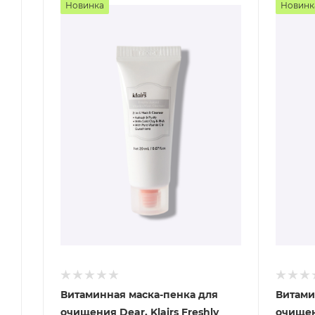
Новинка
Новинк
Витаминная маска-пенка для
Витами
очищения Dear, Klairs Freshly
очищени