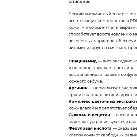
ОПИСАНИЕ
Лёгкий витаминный тонер с ком
осветляющих компонентов и PDRN
кожи, мягко осветляет и выравн
способствует восстановлению з
возрастных маркеров, обеспечи
витаминизирует и смягчает, пре
Ниацинамид
— антиоксидант, к
и постакне, улучшает цвет лица
восстанавливает защитные функ
кожного себума.
Аргинин
— нормализует гидрол
крови в клетках, активизирует 
Комплекс цветочных экстрак
кожу влагой и препятствует об
Сквалан и лецитин
— восстанав
смягчают, устраняя сухость и ше
Феруловая кислота
— оказывае
клетки кожи от свободных ради