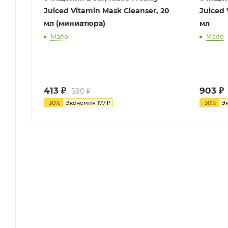
Juiced Vitamin Mask Cleanser, 20
Juiced 
мл (миниатюра)
мл
Мало
Мало
413
₽
903
₽
590
₽
-
30
%
Экономия
177
₽
-
30
%
Э