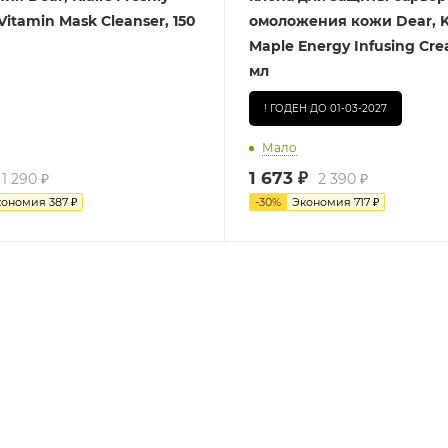
Vitamin Mask Cleanser, 150
омоложения кожи Dear, Kl
Maple Energy Infusing Cre
мл
! ГОДЕН ДО 01-03-2027
Мало
1 673
₽
1 290
₽
2 390
₽
кономия
387
₽
-
30
%
Экономия
717
₽