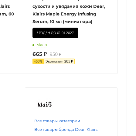
airs
сухости и увядания кожи Dear,
am, 60
Klairs Maple Energy Infusing
Serum, 10 мл (миниатюра)
! ГОДЕН ДО 01-01-2027
Мало
665
₽
950
₽
-
30
%
Экономия
285
₽
Все товары категории
Все товары бренда Dear, Klairs