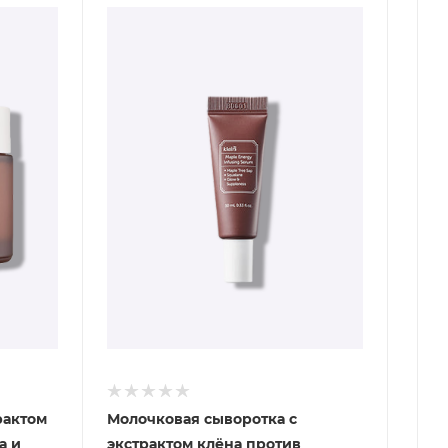
рактом
Молочковая сыворотка с
а и
экстрактом клёна против