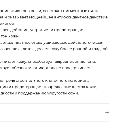
вниванию тона кожи, осветляет пигментные пятна,
на и оказывает мощнейшее антиоксидантное действие,
икалов.
щее действие, устраняет и предотвращает
 тон кожи.
ает деликатное отшелушивающее действие, очищая
говевших клеток, делает кожу более ровной и гладкой,
.
 питает кожу, способствует выравниванию тона,
ствует обезвоживанию, а также поддерживает
т роль строительного клеточного материала,
ции и предотвращает повреждение клеток кожи,
адкости и поддержанию упругости кожи.