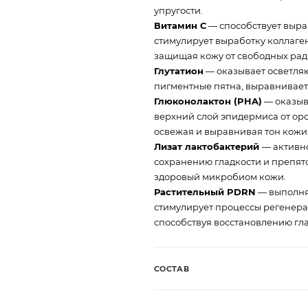
упругости.
Витамин С
— способствует выра
стимулирует выработку коллаге
защищая кожу от свободных рад
Глутатион
— оказывает осветляю
пигментные пятна, выравнивает
Глюконолактон (PHA)
— оказыв
верхний слой эпидермиса от оро
освежая и выравнивая тон кожи
Лизат лактобактерий
— активно
сохранению гладкости и препят
здоровый микробиом кожи.
Растительный PDRN
— выполняе
стимулирует процессы регенера
способствуя восстановлению гл
СОСТАВ