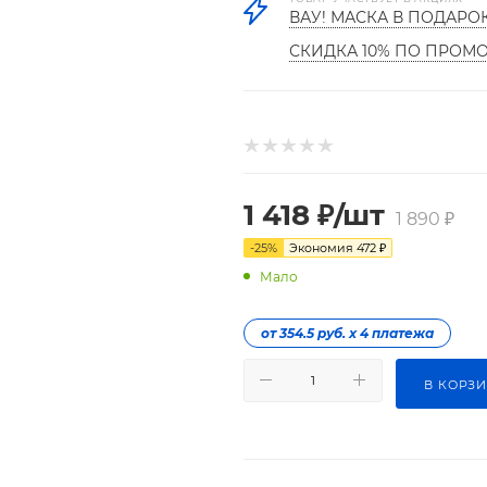
ВАУ! МАСКА В ПОДАРО
СКИДКА 10% ПО ПРОМ
1 418
₽
/шт
1 890
₽
-
25
%
Экономия
472
₽
Мало
от 354.5 руб. х 4 платежа
В КОРЗ