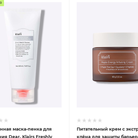
а
нная маска-пенка для
Питательный крем с экст
я Dear, Klairs Freshly
клёна для защиты барьер