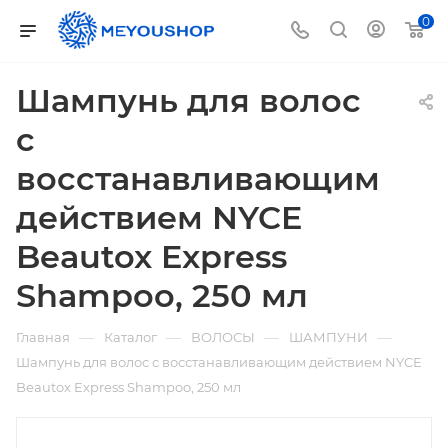
0
Шампунь для волос
с
восстанавливающим
действием NYCE
Beautox Express
Shampoo, 250 мл
—
—
—
—
Главная
Каталог
ВОЛОСЫ
ШАМПУНИ
Шампунь для волос с восстанавливающим действием NYCE
Beautox Express Shampoo, 250 мл