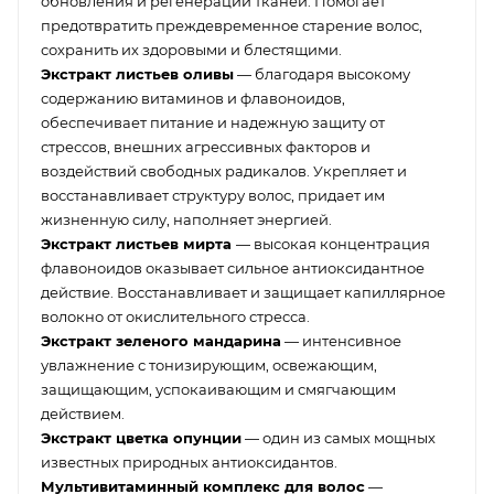
обновления и регенерации тканей. Помогает
предотвратить преждевременное старение волос,
сохранить их здоровыми и блестящими.
Экстракт листьев оливы
— благодаря высокому
содержанию витаминов и флавоноидов,
обеспечивает питание и надежную защиту от
стрессов, внешних агрессивных факторов и
воздействий свободных радикалов. Укрепляет и
восстанавливает структуру волос, придает им
жизненную силу, наполняет энергией.
Экстракт листьев мирта
— высокая концентрация
флавоноидов оказывает сильное антиоксидантное
действие. Восстанавливает и защищает капиллярное
волокно от окислительного стресса.
Экстракт зеленого мандарина
— интенсивное
увлажнение с тонизирующим, освежающим,
защищающим, успокаивающим и смягчающим
действием.
Экстракт цветка опунции
— один из самых мощных
известных природных антиоксидантов.
Мультивитаминный комплекс для волос
—