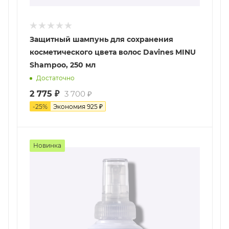
Защитный шампунь для сохранения
косметического цвета волос Davines MINU
Shampoo, 250 мл
Достаточно
2 775
₽
3 700
₽
-
25
%
Экономия
925
₽
Новинка