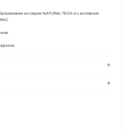
 бальзамами из серии NATURAL TECH и с активной
MING
енов.
перхоти.