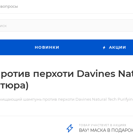
 вопросы
НОВИНКИ
АКЦИИ
ив перхоти Davines Natur
атюра)
чищающий шампунь против перхоти Davines Natural Tech Purifyin
ТОВАР УЧАСТВУЕТ В АКЦИЯХ
ВАУ! МАСКА В ПОДАРО