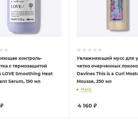
яющая контроль-
Увлажняющий мусс для 
тка с термозащитой
четко очерченных локон
s LOVE Smoothing Heat
Davines This is a Curl Most
ant Serum, 150 мл
Mousse, 250 мл
Мало
₽
4 160
₽