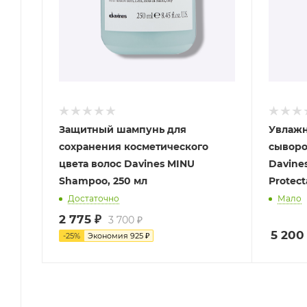
Защитный шампунь для
Увлажн
сохранения косметического
сыворо
цвета волос Davines MINU
Davine
Shampoo, 250 мл
Protect
Достаточно
Мало
2 775
₽
3 700
₽
5 200
-
25
%
Экономия
925
₽