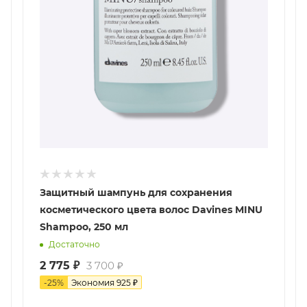
Защитный шампунь для сохранения
косметического цвета волос Davines MINU
Shampoo, 250 мл
Достаточно
2 775
₽
3 700
₽
-
25
%
Экономия
925
₽