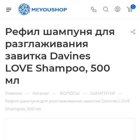
0
Рефил шампуня для
разглаживания
завитка Davines
LOVE Shampoo, 500
мл
—
—
—
—
Главная
Каталог
ВОЛОСЫ
ШАМПУНИ
Рефил шампуня для разглаживания завитка Davines LOVE
Shampoo, 500 мл