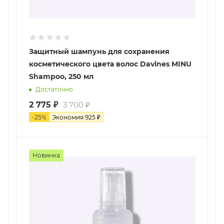
Защитный шампунь для сохранения
косметического цвета волос Davines MINU
Shampoo, 250 мл
Достаточно
2 775
₽
3 700
₽
-
25
%
Экономия
925
₽
Новинка