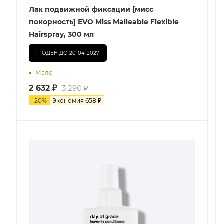
Лак подвижной фиксации [мисс
покорность] EVO Miss Malleable Flexible
Hairspray, 300 мл
! ГОДЕН ДО 20-04-2027
Мало
2 632
₽
3 290
₽
-
20
%
Экономия
658
₽