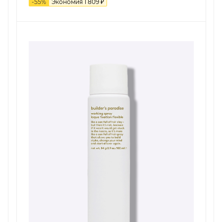
-
55
%
Экономия
1 809
₽