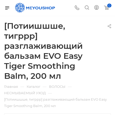
0
[Потиишшше,
тигррр]
разглаживающий
бальзам EVO Easy
Tiger Smoothing
Balm, 200 мл
—
—
—
Главная
Каталог
ВОЛОСЫ
—
НЕСМЫВАЕМЫЙ УХОД
[Потиишшше, тигррр] разглаживающий бальзам EVO Easy
Tiger Smoothing Balm, 200 мл