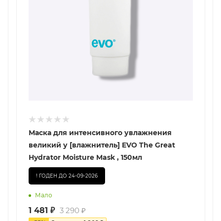
Маска для интенсивного увлажнения
великий у [влажнитель] EVO The Great
Hydrator Moisture Mask , 150мл
! ГОДЕН ДО 24-09-2026
Мало
1 481
₽
3 290
₽