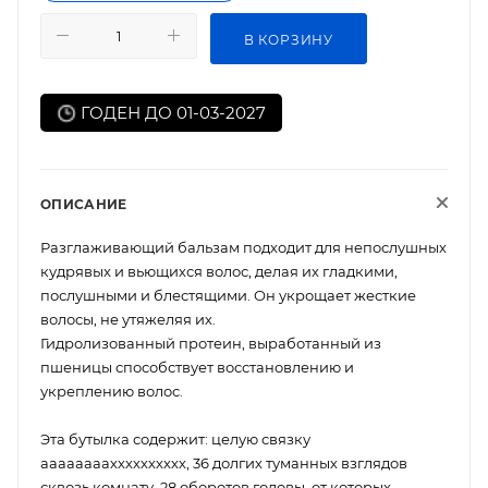
В КОРЗИНУ
ГОДЕН ДО 01-03-2027
ОПИСАНИЕ
Разглаживающий бальзам подходит для непослушных
кудрявых и вьющихся волос, делая их гладкими,
послушными и блестящими. Он укрощает жесткие
волосы, не утяжеляя их.
Гидролизованный протеин, выработанный из
пшеницы способствует восстановлению и
укреплению волос.
Эта бутылка содержит: целую связку
аааааааахххххххххх, 36 долгих туманных взглядов
сквозь комнату, 28 оборотов головы, от которых