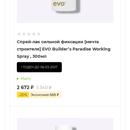
Спрей-лак сильной фиксации [мечта
строителя] EVO Builder’s Paradise Working
Spray , 300мл
! ГОДЕН ДО 06-03-2027
Мало
2 672
₽
3 340
₽
-
20
%
Экономия
668
₽