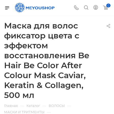
0
Маска для волос
фиксатор цвета с
эффектом
восстановления Be
Hair Be Color After
Colour Mask Caviar,
Keratin & Collagen,
500 мл
—
—
—
Главная
Каталог
ВОЛОСЫ
—
МАСКИ И ТРИТМЕНТЫ