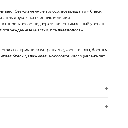
ливают безжизненные волосы, возвращая им блеск,
 «реанимируют» посеченные кончики.
 плотность волос, поддерживает оптимальный уровень
т поврежденные участки, придает волосам
кстракт лакричника (устраняет сухость головы, борется
идает блеск, увлажняет), кокосовое масло (увлажняет,