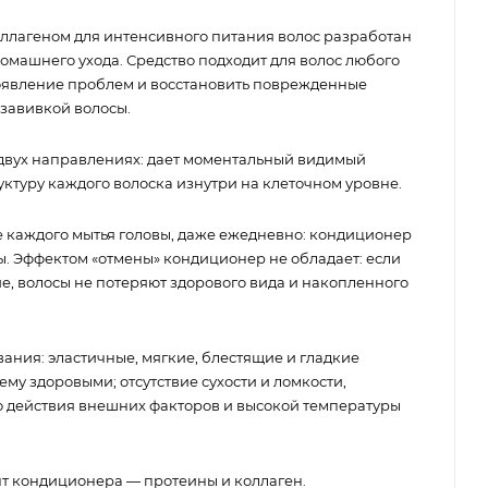
ллагеном для интенсивного питания волос разработан
домашнего ухода. Средство подходит для волос любого
появление проблем и восстановить поврежденные
завивкой волосы.
 двух направлениях: дает моментальный видимый
руктуру каждого волоска изнутри на клеточном уровне.
 каждого мытья головы, даже ежедневно: кондиционер
ы. Эффектом «отмены» кондиционер не обладает: если
е, волосы не потеряют здорового вида и накопленного
вания: эластичные, мягкие, блестящие и гладкие
му здоровыми; отсутствие сухости и ломкости,
о действия внешних факторов и высокой температуры
т кондиционера — протеины и коллаген.