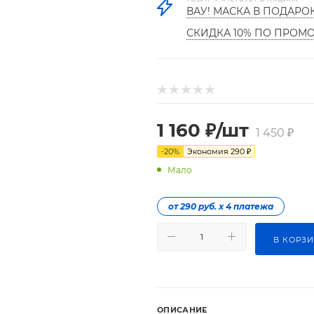
ВАУ! МАСКА В ПОДАРО
СКИДКА 10% ПО ПРОМ
1 160
₽
/шт
1 450
₽
-
20
%
Экономия
290
₽
Мало
от 290 руб. х 4 платежа
В КОРЗ
ОПИСАНИЕ