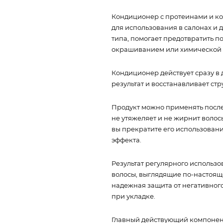
Кондиционер с протеинами и ко
для использования в салонах и 
типа, помогает предотвратить 
окрашиванием или химической 
Кондиционер действует сразу в
результат и восстанавливает ст
Продукт можно применять после
не утяжеляет и не жирнит волос
вы прекратите его использовани
эффекта.
Результат регулярного использо
волосы, выглядящие по-настояще
надежная защита от негативног
при укладке.
Главный действующий компонен