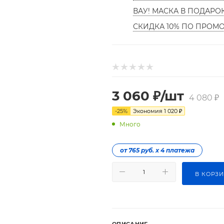
ВАУ! МАСКА В ПОДАРО
СКИДКА 10% ПО ПРОМ
3 060
₽
/шт
4 080
₽
-
25
%
Экономия
1 020
₽
Много
от 765 руб. х 4 платежа
В КОРЗ
ОПИСАНИЕ