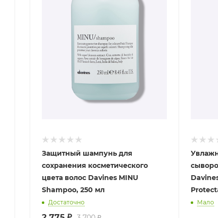
Защитный шампунь для
Увлажн
сохранения косметического
сыворо
цвета волос Davines MINU
Davine
Shampoo, 250 мл
Protect
Достаточно
Мало
2 775
₽
3 700
₽