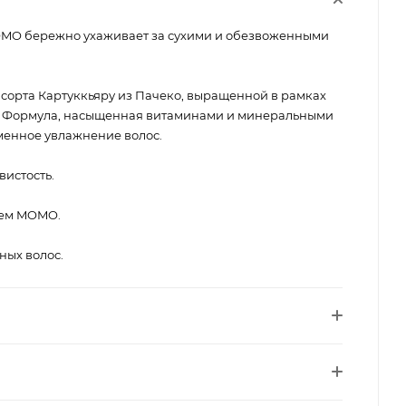
O бережно ухаживает за сухими и обезвоженными
 сорта Картуккьяру из Пачеко, выращенной в рамках
m. Формула, насыщенная витаминами и минеральными
менное увлажнение волос.
вистость.
нем MOMO.
ных волос.