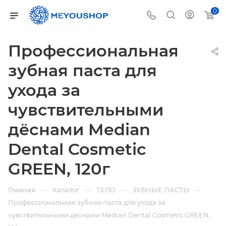
0
Профессиональная
зубная паста для
ухода за
чувствительными
дёснами Median
Dental Cosmetic
GREEN, 120г
—
—
—
—
Главная
Каталог
ТЕЛО
ЗУБНЫЕ ПАСТЫ
Профессиональная зубная паста для ухода за
чувствительными дёснами Median Dental Cosmetic GREEN,