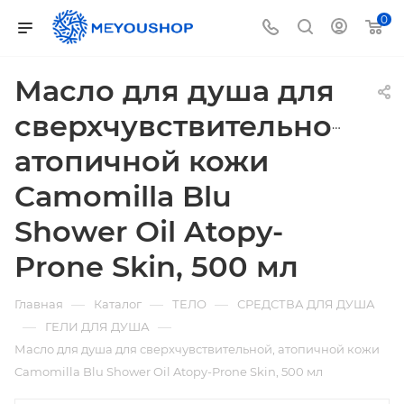
0
Масло для душа для
сверхчувствительной,
атопичной кожи
Camomilla Blu
Shower Oil Atopy-
Prone Skin, 500 мл
—
—
—
Главная
Каталог
ТЕЛО
СРЕДСТВА ДЛЯ ДУША
—
—
ГЕЛИ ДЛЯ ДУША
Масло для душа для сверхчувствительной, атопичной кожи
Camomilla Blu Shower Oil Atopy-Prone Skin, 500 мл