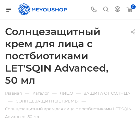
0
Солнцезащитный
крем для лица с
постбиотиками
LET'SQIN Advanced,
50 мл
—
—
—
Главная
Каталог
ЛИЦО
ЗАЩИТА ОТ СОЛНЦА
—
—
СОЛНЦЕЗАЩИТНЫЕ КРЕМЫ
Солнцезащитный крем для лица с постбиотиками LET'SQIN
Advanced, 50 мл