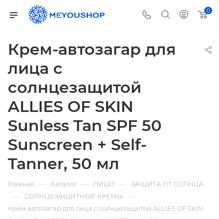
0
Крем-автозагар для
лица с
солнцезащитой
ALLIES OF SKIN
Sunless Tan SPF 50
Sunscreen + Self-
Tanner, 50 мл
—
—
—
Главная
Каталог
ЛИЦО
ЗАЩИТА ОТ СОЛНЦА
—
—
СОЛНЦЕЗАЩИТНЫЕ КРЕМЫ
Крем-автозагар для лица с солнцезащитой ALLIES OF SKIN