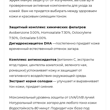
проверенные активные компоненты для ухода за
кожей. Вам не придется выбирать между здоровьем
кожи и красивым сияющим тоном.
Защитный комплекс химических фильтров
:
Avobenzone 3.00%, Homosalate 7.30%, Octocrylene
7.50%, Octisalate 5.00%.
Дигидроксиацетон DHA
—постепенно придаёт коже
временный естественный оттенок загара.
Комплекс антиоксидантов
(витамин С, экстракты
ягод годжи, центеллы азиатской, зеленого чая,
ромашки) успокаивает кожу и защищает от
негативного воздействия окружающей среды.
Экстракт корня солодки
— улучшает и выравнивает
тон кожи, придает сияние.
Максимальный уровень защиты от UVA/UVB лучей.
Натуральный оттенок загара для любого тона кожи.
Водостойкость 80 минут. Подходит как база под