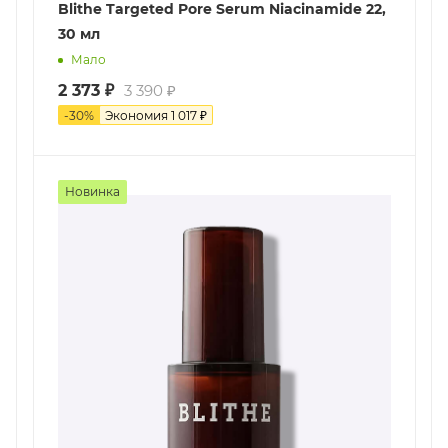
Blithe Targeted Pore Serum Niacinamide 22,
30 мл
Мало
2 373
₽
3 390
₽
-
30
%
Экономия
1 017
₽
Новинка