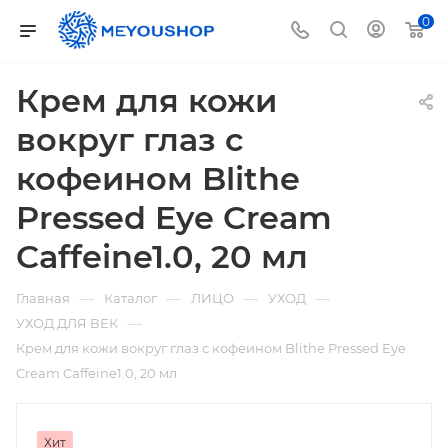
0
Крем для кожи
вокруг глаз с
кофеином Blithe
Pressed Eye Cream
Caffeine1.0, 20 мл
—
—
—
—
Главная
Каталог
ЛИЦО
УХОД
—
УХОД ДЛЯ ВЕК
Крем для кожи вокруг глаз с кофеином Blithe Pressed Eye
Cream Caffeine1.0, 20 мл
Хит