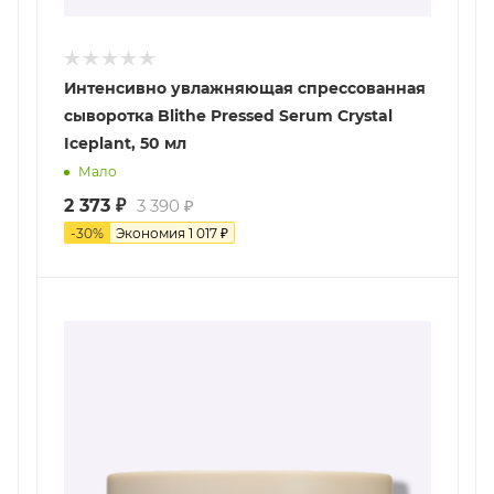
Интенсивно увлажняющая спреcсованная
сыворотка Blithe Pressed Serum Crystal
Iceplant, 50 мл
Мало
2 373
₽
3 390
₽
-
30
%
Экономия
1 017
₽