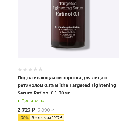
Подтягивающая сыворотка для лица с
ретинолом 0,1% Blithe Targeted Tightening
Serum Retinol 0.1, 30мл
Достаточно
2 723
₽
3 890
₽
-
30
%
Экономия
1 167
₽