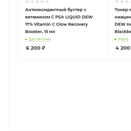
Антиоксидантный бустер с
Тонер-
витамином С PSA LIQUID DEW
ниацин
17% Vitamin C Glow Recovery
DEW HA
Booster, 15 мл
Blackbe
Достаточно
Мало
6 200
₽
4 200