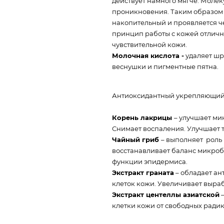
действует намного мягче. Моле
проникновения. Таким образом 
накопительный и проявляется ч
принцип работы с кожей отличн
чувствительной кожи.
Молочная кислота -
удаляет шр
веснушки и пигментные пятна.
Антиоксидантный укрепляющий
Корень лакрицы
– улучшает ми
Снимает воспаления. Улучшает 
Чайный гриб
– выполняет роль
восстанавливает баланс микроб
функции эпидермиса.
Экстракт граната
– обладает ан
клеток кожи. Увеличивает выраб
Экстракт центеллы азиатской
–
клетки кожи от свободных радик