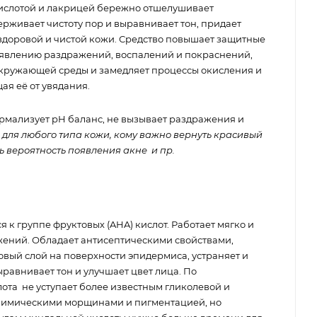
кислотой и лакрицей бережно отшелушивает
рживает чистоту пор и выравнивает тон, придает
 здоровой и чистой кожи. Средство повышает защитные
оявлению раздражений, воспалений и покраснений,
кружающей среды и замедляет процессы окисления и
ая её от увядания.
ормализует pH баланс, не вызывает раздражения и
 для любого типа кожи, кому важно вернуть красивый
ь вероятность появления акне и пр.
я к группе фруктовых (AHA) кислот. Работает мягко и
жений. Обладает антисептическими свойствами,
овый слой на поверхности эпидермиса, устраняет и
равнивает тон и улучшает цвет лица. По
ота не уступает более известным гликолевой и
 мимическими морщинами и пигментацией, но