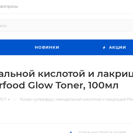
 вопросы
НОВИНКИ
АКЦИИ
альной кислотой и лакри
rfood Glow Toner, 100мл
—
ИСТ
Тонер-суперфуд с миндальной кислотой и лакрицей PSA 
ТОВАР УЧАСТВУЕТ В АКЦИЯХ