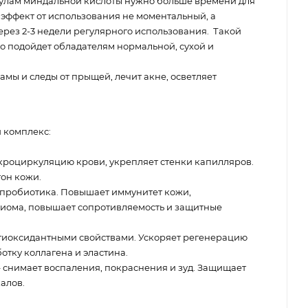
кулам миндальной кислоты нужно больше времени для
эффект от использования не моментальный, а
ерез 2-3 недели регулярного использования. Такой
о подойдет обладателям нормальной, сухой и
амы и следы от прыщей, лечит акне, осветляет
 комплекс:
кроциркуляцию крови, укрепляет стенки капилляров.
тон кожи.
 пробиотика. Повышает иммунитет кожи,
иома, повышает сопротивляемость и защитные
тиоксидантными свойствами. Ускоряет регенерацию
отку коллагена и эластина.
 снимает воспаления, покраснения и зуд. Защищает
алов.