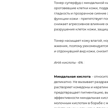
Тонер-суперфуд с миндальной 
ороговевшие клетки кожи, подде
гладкость и прозрачное сияние
функции кожи - препятствует п
снижает агрессивное влияние о
разрушения клеток кожи, защищ
Тонер насыщает кожу влагой, н
жжения,
поэтому рекомендуется
и отдохнувший вид кожи, снизит
AHA-кислоты - 6% :
Миндальная кислота
- относитс
деликатно. Не вызывает раздра
растворяет комедоны и кератин
предотвращает пигментацию, вы
эффективности миндальная кисл
молочным кислотам в борьбе с