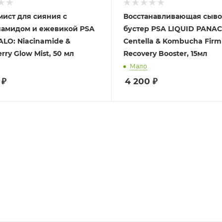
мист для сияния с
Восстанавливающая сыво
амидом и ежевикой PSA
бустер PSA LIQUID PANA
LO: Niacinamide &
Centella & Kombucha Firm
rry Glow Mist, 50 мл
Recovery Booster, 15мл
Мало
₽
4 200
₽