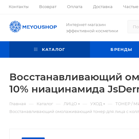
Контакты
Возврат
Оплата
Доставка
Частые
Интернет-магазин
эффективной косметики
КАТАЛОГ
БРЕНДЫ
Восстанавливающий ом
10% ниацинамида JsDerm
—
—
—
—
Главная
Каталог
ЛИЦО
УХОД
ТОНЕР / М
Восстанавливающий омолаживающий тонер для лица с коллаг