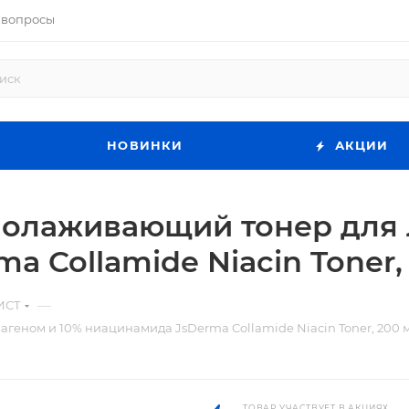
 вопросы
НОВИНКИ
АКЦИИ
олаживающий тонер для л
a Collamide Niacin Toner,
—
ИСТ
еном и 10% ниацинамида JsDerma Collamide Niacin Toner, 200 
ТОВАР УЧАСТВУЕТ В АКЦИЯХ