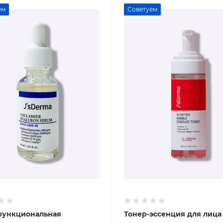
ем
Советуем
функциональная
Тонер-эссенция для лица