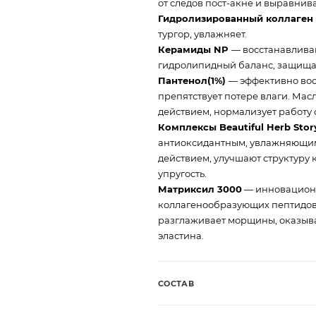
от следов пост-акне и выравнив
Гидролизированный коллаген 
тургор, увлажняет.
Керамиды NP
— восстанавлива
гидролипидный баланс, защища
Пантенол(1%)
— эффективно вос
препятствует потере влаги. Ма
действием, нормализует работу с
Комплексы Beautiful Herb Story
антиоксидантным, увлажняющи
действием, улучшают структуру 
упругость.
Матриксил 3000
— инновационн
коллагенообразующих пептидов (Pa
разглаживает морщины, оказыва
эластина.
СОСТАВ