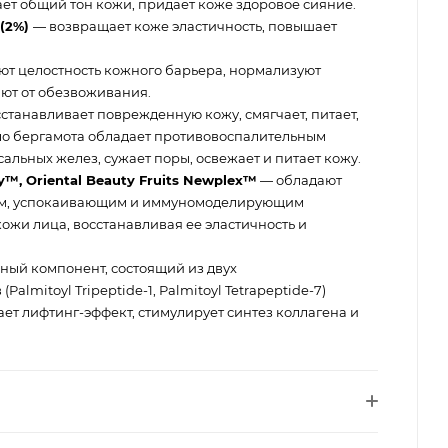
ает общий тон кожи, придает коже здоровое сияние.
(2%)
— возвращает коже эластичность, повышает
ют целостность кожного барьера, нормализуют
ют от обезвоживания.
станавливает поврежденную кожу, смягчает, питает,
сло бергамота обладает противовоспалительным
альных желез, сужает поры, освежает и питает кожу.
™️, Oriental Beauty Fruits Newplex™️
— обладают
м, успокаивающим и иммуномоделирующим
кожи лица, восстанавливая ее эластичность и
ый компонент, состоящий из двух
lmitoyl Tripeptide-1, Palmitoyl Tetrapeptide-7)
ет лифтинг-эффект, стимулирует синтез коллагена и