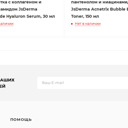
тка с коллагеном и
пантенолом и ниацинам
амидом JsDerma
JsDerma Acnetrix Bubble 
de Hyaluron Serum, 30 мл
Toner, 150 мл
наличии
Нет в наличии
НАШИХ
ЕЙ
ПОМОЩЬ