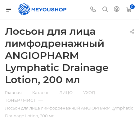
0
Лосьон для лица
лимфодренажный
ANGIOPHARM
Lymphatic Drainage
Lotion, 200 мл
—
—
—
—
Главная
Каталог
ЛИЦО
УХОД
—
ТОНЕР / МИСТ
Лосьон для лица лимфодренажный ANGIOPHARM Lymphatic
Drainage Lotion, 200 мл