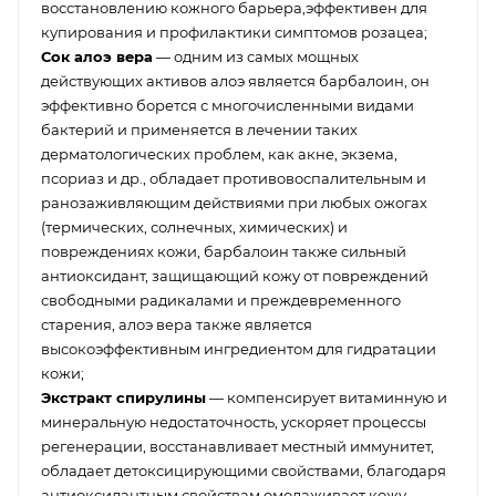
восстановлению кожного барьера,эффективен для
купирования и профилактики симптомов розацеа;
Сок алоэ вера
— одним из самых мощных
действующих активов алоэ является барбалоин, он
эффективно борется с многочисленными видами
бактерий и применяется в лечении таких
дерматологических проблем, как акне, экзема,
псориаз и др., обладает противовоспалительным и
ранозаживляющим действиями при любых ожогах
(термических, солнечных, химических) и
повреждениях кожи, барбалоин также сильный
антиоксидант, защищающий кожу от повреждений
свободными радикалами и преждевременного
старения, алоэ вера также является
высокоэффективным ингредиентом для гидратации
кожи;
Экстракт спирулины
— компенсирует витаминную и
минеральную недостаточность, ускоряет процессы
регенерации, восстанавливает местный иммунитет,
обладает детоксицирующими свойствами, благодаря
антиоксидантным свойствам омолаживает кожу,