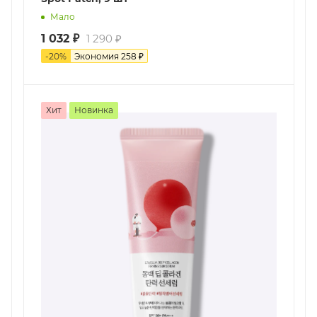
Мало
1 032
₽
1 290
₽
-
20
%
Экономия
258
₽
Хит
Новинка