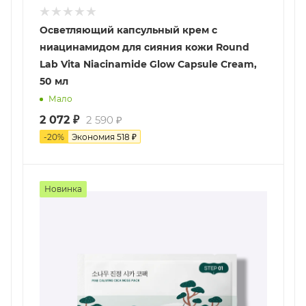
Осветляющий капсульный крем с
ниацинамидом для сияния кожи Round
Lab Vita Niacinamide Glow Capsule Cream,
50 мл
Мало
2 072
₽
2 590
₽
-
20
%
Экономия
518
₽
Новинка