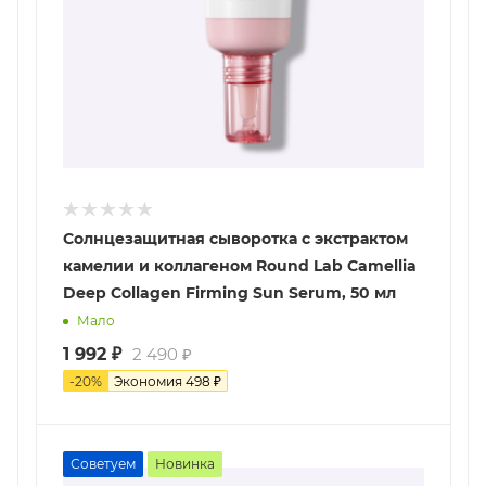
Солнцезащитная сыворотка с экстрактом
камелии и коллагеном Round Lab Camellia
Deep Collagen Firming Sun Serum, 50 мл
Мало
1 992
₽
2 490
₽
-
20
%
Экономия
498
₽
Советуем
Новинка