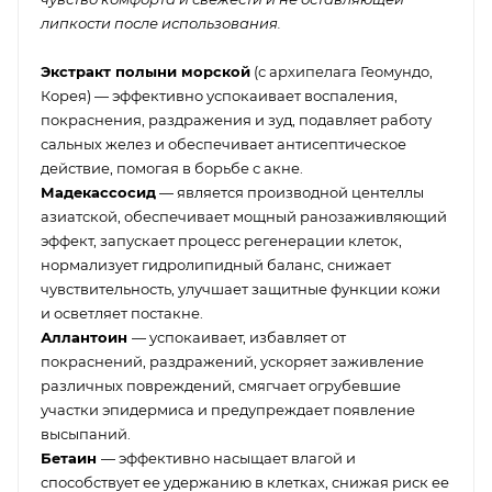
липкости после использования.
Экстракт полыни морской
(с архипелага Геомундо,
Корея) — эффективно успокаивает воспаления,
покраснения, раздражения и зуд, подавляет работу
сальных желез и обеспечивает антисептическое
действие, помогая в борьбе с акне.
Мадекассосид
— является производной центеллы
азиатской, обеспечивает мощный ранозаживляющий
эффект, запускает процесс регенерации клеток,
нормализует гидролипидный баланс, снижает
чувствительность, улучшает защитные функции кожи
и осветляет постакне.
Аллантоин
— успокаивает, избавляет от
покраснений, раздражений, ускоряет заживление
различных повреждений, смягчает огрубевшие
участки эпидермиса и предупреждает появление
высыпаний.
Бетаин
— эффективно насыщает влагой и
способствует ее удержанию в клетках, снижая риск ее