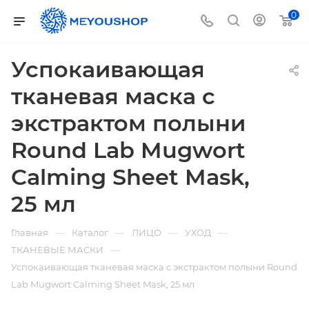
0
Успокаивающая
тканевая маска с
экстрактом полыни
Round Lab Mugwort
Calming Sheet Mask,
25 мл
—
—
—
—
Главная
Каталог
ЛИЦО
УХОД
—
ТКАНЕВЫЕ МАСКИ
Успокаивающая тканевая маска с экстрактом полыни Round
Lab Mugwort Calming Sheet Mask, 25 мл