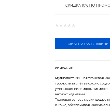
СКИДКА 10% ПО ПРОМ
УЗНАТЬ О ПОСТУПЛЕНИИ
ОПИСАНИЕ
Мультивитаминная тканевая мас
тусклость за счёт высокого сод
уменьшает видимость пигментаци
антиоксидантами.
Тканевая основа маски щедро п
к коже, обеспечивая максималь