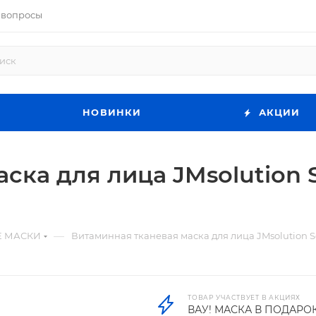
 вопросы
НОВИНКИ
АКЦИИ
ка для лица JMsolution Se
—
Е МАСКИ
Витаминная тканевая маска для лица JMsolution Self
ТОВАР УЧАСТВУЕТ В АКЦИЯХ
ВАУ! МАСКА В ПОДАРО