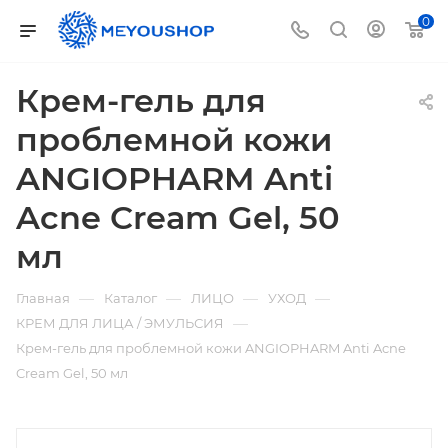
0
Крем-гель для
проблемной кожи
ANGIOPHARM Anti
Acne Cream Gel, 50
мл
—
—
—
—
Главная
Каталог
ЛИЦО
УХОД
—
КРЕМ ДЛЯ ЛИЦА / ЭМУЛЬСИЯ
Крем-гель для проблемной кожи ANGIOPHARM Anti Acne
Cream Gel, 50 мл