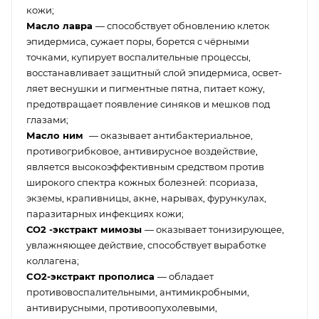
кожи;
Масло лавра
— способствует обновлению клеток
эпидермиса, сужает поры, борется с чёрными
точками, купирует воспалительные процессы,
восстанавливает защитный слой эпидермиса, освет-
ляет веснушки и пигментные пятна, питает кожу,
предотвращает появление синяков и мешков под
глазами;
Масло ним
— оказывает антибактериальное,
противогрибковое, антивирусное воздействие,
является высокоэффективным средством против
широкого спектра кожных болезней: псориаза,
экземы, крапивницы, акне, нарывах, фурункулах,
паразитарных инфекциях кожи;
СО2 -экстракт мимозы
— оказывает тонизирующее,
увлажняющее действие, способствует выработке
коллагена;
CO2-экстракт прополиса
— обладает
противовоспалительными, антимикробными,
антивирусными, противоопухолевыми,