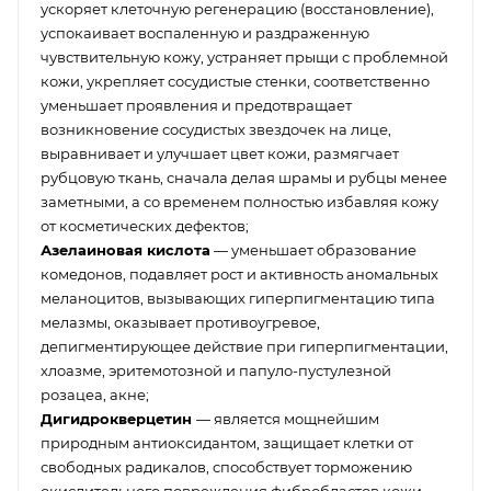
ускоряет клеточную регенерацию (восстановление),
успокаивает воспаленную и раздраженную
чувствительную кожу, устраняет прыщи с проблемной
кожи, укрепляет сосудистые стенки, соответственно
уменьшает проявления и предотвращает
возникновение сосудистых звездочек на лице,
выравнивает и улучшает цвет кожи, размягчает
рубцовую ткань, сначала делая шрамы и рубцы менее
заметными, а со временем полностью избавляя кожу
от косметических дефектов;
Азелаиновая кислота
— уменьшает образование
комедонов, подавляет рост и активность аномальных
меланоцитов, вызывающих гиперпигментацию типа
мелазмы, оказывает противоугревое,
депигментирующее действие при гиперпигментации,
хлоазме, эритемотозной и папуло-пустулезной
розацеа, акне;
Дигидрокверцетин
— является мощнейшим
природным антиоксидантом, защищает клетки от
свободных радикалов, способствует торможению
окислительного повреждения фибробластов кожи,