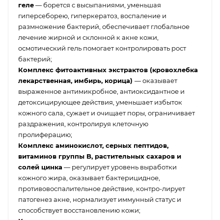
геле
— борется с высыпаниями, уменьшая
гиперсеборею, гиперкератоз, воспаление и
размножение бактерий, обеспечивает глобальное
лечение жирной и склонной к акне кожи,
осмотический гель помогает контролировать рост
бактерий;
Комплекс фитоактивных экстрактов (кровохлебка
лекарственная, имбирь, корица)
— оказывает
выраженное антимикробное, антиоксидантное и
детоксицирующее действия, уменьшает избыток
кожного сала, сужает и очищает поры, ограничивает
раздражения, контролируя клеточную
пролиферацию;
Комплекс аминокислот, серных пептидов,
витаминов группы B, растительных сахаров и
солей цинка
— регулирует уровень выработки
кожного жира, оказывает бактерицидное,
противовоспалительное действие, контро-лирует
патогенез акне, нормализует иммунный статус и
способствует восстановлению кожи;