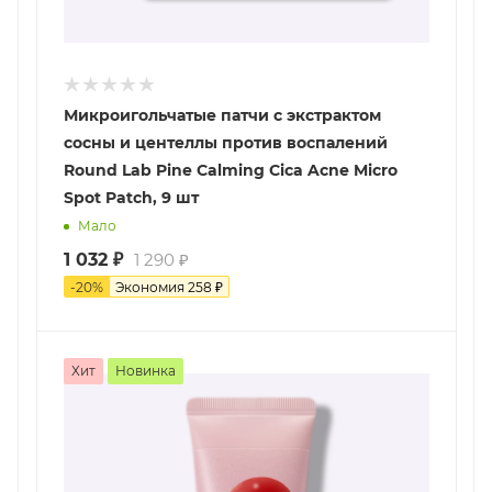
Микроигольчатые патчи с экстрактом
сосны и центеллы против воспалений
Round Lab Pine Calming Cica Acne Micro
Spot Patch, 9 шт
Мало
1 032
₽
1 290
₽
-
20
%
Экономия
258
₽
Хит
Новинка