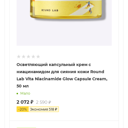
Осветляющий капсульный крем с
ниацинамидом для сияния кожи Round
Lab Vita Niacinamide Glow Capsule Cream,
50 мл
Мало
2 072
₽
2 590
₽
-
20
%
Экономия
518
₽