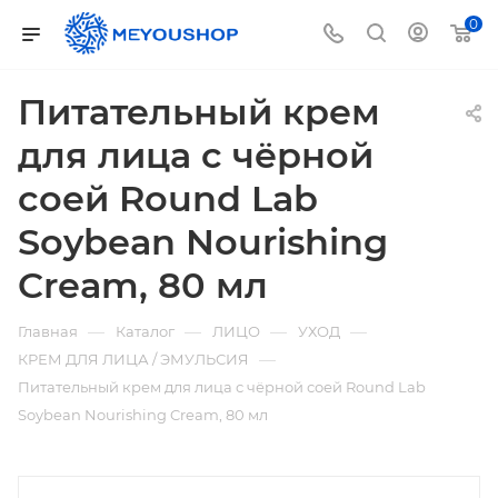
0
Питательный крем
для лица с чёрной
соей Round Lab
Soybean Nourishing
Cream, 80 мл
—
—
—
—
Главная
Каталог
ЛИЦО
УХОД
—
КРЕМ ДЛЯ ЛИЦА / ЭМУЛЬСИЯ
Питательный крем для лица с чёрной соей Round Lab
Soybean Nourishing Cream, 80 мл