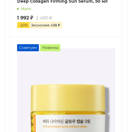
Deep Collagen Firming Sun Serum, 50 мл
Мало
1 992
₽
2 490
₽
-
20
%
Экономия
498
₽
Советуем
Новинка