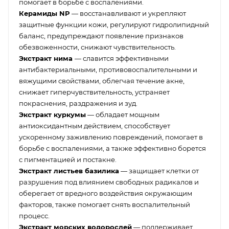
помогает в борьбе с воспалениями.
Керамиды NP
— восстанавливают и укрепляют
защитные функции кожи, регулируют гидролипидный
баланс, предупреждают появление признаков
обезвоженности, снижают чувствительность.
Экстракт нима
— славится эффективными
антибактериальными, противовоспалительными и
вяжущими свойствами, облегчая течение акне,
снижает гиперчувствительность, устраняет
покраснения, раздражения и зуд.
Экстракт куркумы
— обладает мощным
антиоксидантным действием, способствует
ускоренному заживлению повреждений, помогает в
борьбе с воспалениями, а также эффективно борется
с пигментацией и постакне.
Экстракт листьев базилика
— защищает клетки от
разрушения под влиянием свободных радикалов и
оберегает от вредного воздействия окружающим
факторов, также помогает снять воспалительный
процесс.
Экстракт морских водорослей
— поддерживает