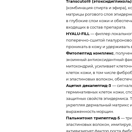
Transcutol® (этоксидигликоль)
(комбинация спирта и эфира), 
матрицы рогового слоя эпидерм
в глубокие слои кожи и обеспеч
входящих в состав препарата.
HYALU-FILL
— филлер локальног
поперечно-сшитой гиалуроновой
проникать в кожу и удерживать 
Фитопептид комплекс
, получе
энзимный антиоксидантный факт
митохондрий, усиливает клеточ
клеток кожи, в том числе фибро
и эластиновых волокон, обеспеч
Ацетил декапептид-3
— сигнал
герминативных клеток кожи, сп
защитных свойств эпидермиса. Т
укрепляя дермальный матрикс и 
выраженность морщин.
Пальмитоил трипептид-5
— три
эластиновых волокон, имитируя
активизирует фактор роста фиб