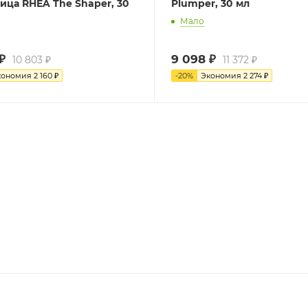
лица RHEA The Shaper, 30
Plumper, 30 мл
Мало
₽
9 098
₽
10 803
₽
11 372
₽
кономия
2 160
₽
-
20
%
Экономия
2 274
₽