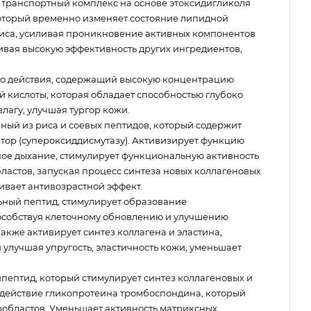
транспортный комплекс на основе этоксидигликоля
который временно изменяет состояние липидной
иса, усиливая проникновение активных компонентов
ивая высокую эффективность других ингредиентов,
о действия, содержащий высокую концентрацию
 кислоты, которая обладает способностью глубоко
влагу, улучшая тургор кожи.
нный из риса и соевых пептидов, который содержит
ор (супероксиддисмутазу). Активизирует функцию
ное дыхание, стимулирует функциональную активность
бластов, запуская процесс синтеза новых коллагеновых
ивает антивозрастной эффект.
ьный пептид, стимулирует образование
особствуя клеточному обновлению и улучшению
акже активирует синтез коллагена и эластина,
улучшая упругость, эластичность кожи, уменьшает
пептид, который стимулирует синтез коллагеновых и
 действие гликопротеина тромбоспондина, который
робластов. Уменьшает активность матриксных