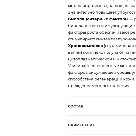
металлопротеиназ, защищая вол
Значительно повышает упругость
Биоплацентарные факторы
— р
биоплаценты и стимулирующие 
факторы роста обеспечивают ре
стимулируют синтез гиалуроново
Хронокомплекс
(глутаминовая 
валин) комплекс получают из п
цитоплазматической и митохонд
Усиливает естественные механи
факторов окружающей среды, ул
способствуя регенерации кожи.
преждевременного старения.
СОСТАВ
ПРИМЕНЕНИЕ