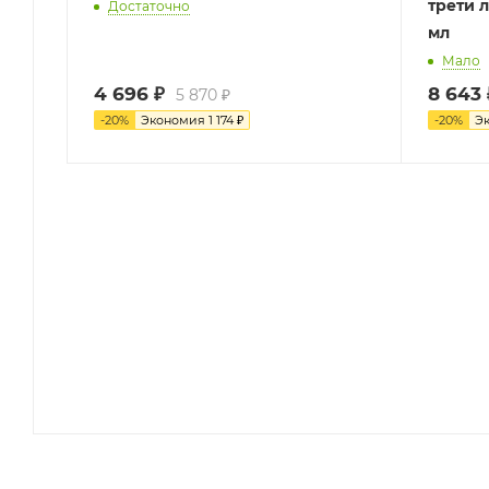
трети 
Достаточно
мл
Мало
4 696
₽
8 643
5 870
₽
-
20
%
Экономия
1 174
₽
-
20
%
Э