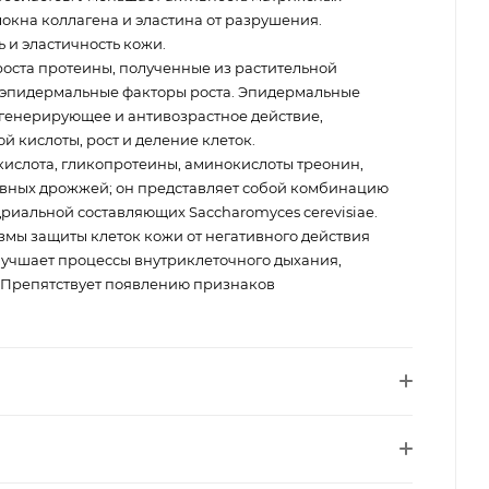
окна коллагена и эластина от разрушения.
 и эластичность кожи.
оста протеины, полученные из растительной
эпидермальные факторы роста. Эпидермальные
генерирующее и антивозрастное действие,
й кислоты, рост и деление клеток.
кислота, гликопротеины, аминокислоты треонин,
ивных дрожжей; он представляет собой комбинацию
риальной составляющих Saccharomyces cerevisiae.
змы защиты клеток кожи от негативного действия
учшает процессы внутриклеточного дыхания,
 Препятствует появлению признаков