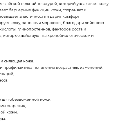
с лёгкой нежной текстурой, который увлажняет кожу
вает барьерные функции кожи, сохраняет и
повышает эластичность и дарит комфорт
рует кожу, заполняя морщины, благодаря действию
ислоты, гликопротеинов, факторов роста и
, которые действуют на хронобиологическом и
 и сияющая кожа,
 и профилактика появления возрастных изменений,
ункций,
есса.
о для обезвоженной кожи,
ми старения,
ой кожи,
да.