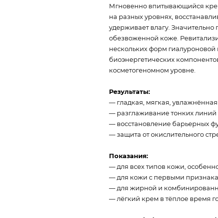
Мгновенно впитывающийся крем 
на разных уровнях, восстанавли
удерживает влагу. Значительно 
обезвоженной коже. Ревитализи
нескольких форм гиалуроновой к
биоэнергетических компонентов
косметогеномном уровне.
Результаты:
— гладкая, мягкая, увлажнённая
— разглаживание тонких линий
— восстановление барьерных ф
— защита от окислительного стр
Показания:
— для всех типов кожи, особенн
— для кожи с первыми признака
— для жирной и комбинированн
— лёгкий крем в тёплое время го