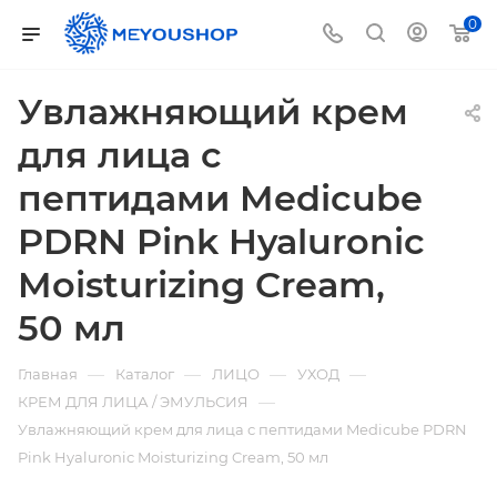
0
Увлажняющий крем
для лица с
пептидами Medicube
PDRN Pink Hyaluronic
Moisturizing Cream,
50 мл
—
—
—
—
Главная
Каталог
ЛИЦО
УХОД
—
КРЕМ ДЛЯ ЛИЦА / ЭМУЛЬСИЯ
Увлажняющий крем для лица с пептидами Medicube PDRN
Pink Hyaluronic Moisturizing Cream, 50 мл