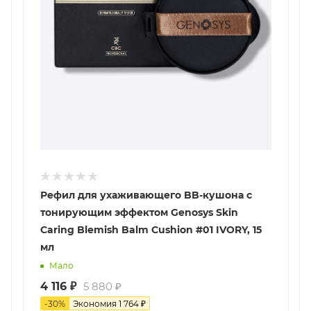
Рефил для ухаживающего BB-кушона с
тонирующим эффектом Genosys Skin
Сaring Blemish Balm Cushion #01 IVORY, 15
мл
Мало
4 116
₽
5 880
₽
-
30
%
Экономия
1 764
₽