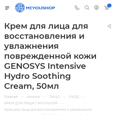
0
Крем для лица для
восстановления и
увлажнения
поврежденной кожи
GENOSYS Intensive
Hydro Soothing
Cream, 50мл
—
—
—
—
Главная
Каталог
ЛИЦО
УХОД
—
КРЕМ ДЛЯ ЛИЦА / ЭМУЛЬСИЯ
Крем для лица для восстановления и увлажнения