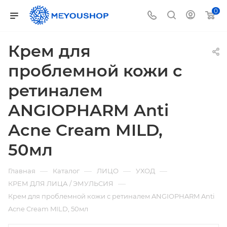
0
Крем для
проблемной кожи с
ретиналем
ANGIOPHARM Anti
Acne Cream MILD,
50мл
—
—
—
—
Главная
Каталог
ЛИЦО
УХОД
—
КРЕМ ДЛЯ ЛИЦА / ЭМУЛЬСИЯ
Крем для проблемной кожи с ретиналем ANGIOPHARM Anti
Acne Cream MILD, 50мл