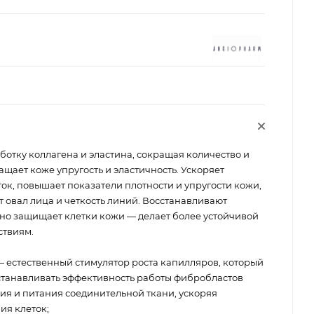
отку коллагена и эластина, сокращая количество и
ает коже упругость и эластичность. Ускоряет
к, повышает показатели плотности и упругости кожи,
 овал лица и четкость линий. Восстанавливают
о защищает клетки кожи — делает более устойчивой
ствиям.
— естественный стимулятор роста капилляров, который
сстанавливать эффективность работы фибробластов
я и питания соединительной ткани, ускоряя
ия клеток;