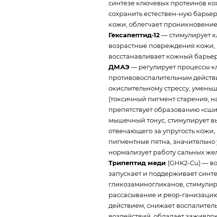
синтезе ключевых протеинов кож
сохранить естествен-ную барьер
кожи, облегчает проникновение
Гексапептид‑12
— стимулирует к
возрастные повреждения кожи,
восстанавливает кожный барьер
ДМАЭ
— регулирует процессы к
противовоспалительным действи
окислительному стрессу, умень
(токсичный пигмент старения, н
препятствует образованию «сши
мышечный тонус, стимулирует в
отвечающего за упругость кожи,
пигментные пятна, значительно 
нормализует работу сальных жел
Трипептид меди
(GHK2-Cu) — в
запускает и поддерживает синте
гликозаминогликанов, стимулир
рассасывание и реор-ганизаци
действием, снижает воспалител
воздействий, обладает заживл