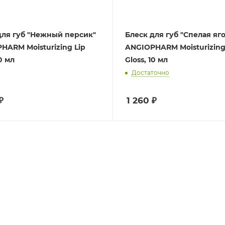
для губ "Нежный персик"
Блеск для губ "Спелая яг
HARM Moisturizing Lip
ANGIOPHARM Moisturizing
10 мл
Gloss, 10 мл
Достаточно
₽
1 260
₽