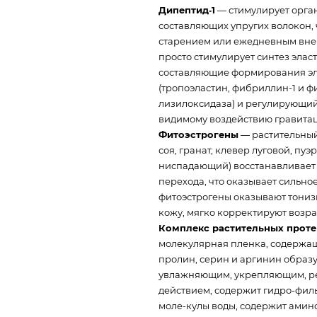
Дипептид‑1
— стимулирует орга
составляющих упругих волокон, 
старением или ежедневным вне
просто стимулирует синтез элас
составляющие формирования эл
(тропоэластин, фибриллин-1 и ф
лизилоксидаза) и регулирующий
видимому воздействию гравитаци
Фитоэстрогены
— растительный
соя, гранат, клевер луговой, пу
ниспадающий) восстанавливает 
перехода, что оказывает сильно
фитоэстрогены оказывают тони
кожу, мягко корректируют возр
Комплекс растительных прот
молекулярная пленка, содержа
пролин, серин и аргинин образу
увлажняющим, укрепляющим, р
действием, содержит гидро-фил
моле-кулы воды, содержит амино