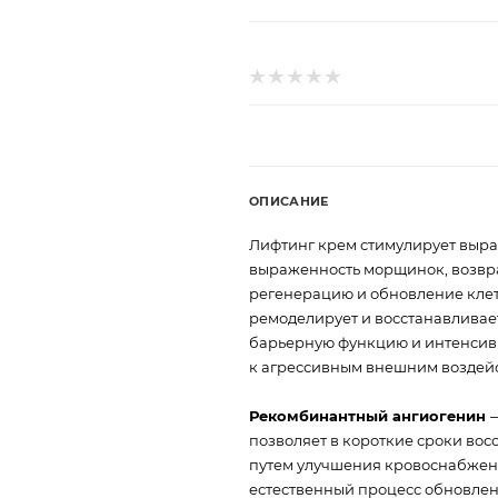
ОПИСАНИЕ
Лифтинг крем стимулирует выраб
выраженность морщинок, возвращ
регенерацию и обновление клето
ремоделирует и восстанавливает
барьерную функцию и интенсивн
к агрессивным внешним воздей
Рекомбинантный ангиогенин
позволяет в короткие сроки во
путем улучшения кровоснабжени
естественный процесс обновлен