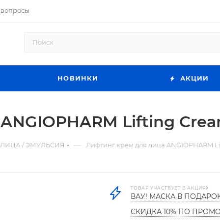
 вопросы
НОВИНКИ
АКЦИИ
ANGIOPHARM Lifting Crea
—
 ЛИЦА / ЭМУЛЬСИЯ
Лифтинг крем для лица ANGIOPHARM Lif
ТОВАР УЧАСТВУЕТ В АКЦИЯХ
ВАУ! МАСКА В ПОДАРО
СКИДКА 10% ПО ПРОМ