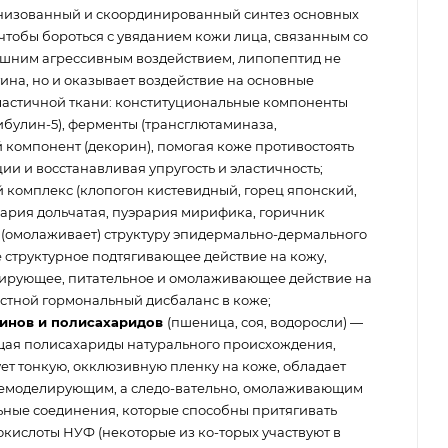
низованный и скоординированный синтез основных
чтобы бороться с увяданием кожи лица, связанным со
шним агрессивным воздействием, липопептид не
тина, но и оказывает воздействие на основные
астичной ткани: конституциональные компоненты
ибулин-5), ферменты (трансглютаминаза,
 компонент (декорин), помогая коже противостоять
и и восстанавливая упругость и эластичность;
 комплекс (клопогон кистевидный, горец японский,
эрария дольчатая, пуэрария мирифика, горичник
(омолаживает) структуру эпидермально-дермального
е структурное подтягивающее действие на кожу,
зирующее, питательное и омолаживающее действие на
астной гормональный дисбаланс в коже;
еинов и полисахаридов
(пшеница, соя, водоросли) —
щая полисахариды натурального происхождения,
ет тонкую, окклюзивную пленку на коже, обладает
емоделирующим, а следо-вательно, омолаживающим
ьные соединения, которые способны притягивать
кислоты НУФ (некоторые из ко-торых участвуют в