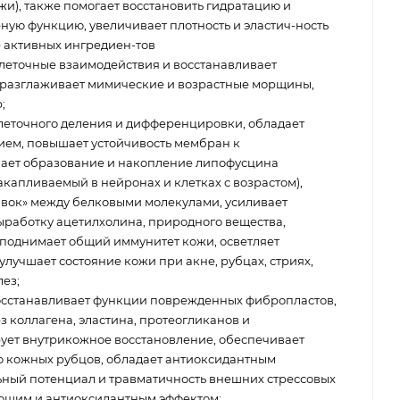
и), также помогает восстановить гидратацию и
ную функцию, увеличивает плотность и эластич-ность
 активных ингредиен-тов
леточные взаимодействия и восстанавливает
 разглаживает мимические и возрастные морщины,
;
леточного деления и дифференцировки, обладает
ем, повышает устойчивость мембран к
шает образование и накопление липофусцина
акапливаемый в нейронах и клетках с возрастом),
вок» между белковыми молекулами, усиливает
ыработку ацетилхолина, природного вещества,
 поднимает общий иммунитет кожи, осветляет
улучшает состояние кожи при акне, рубцах, стриях,
ез;
осстанавливает функции поврежденных фибропластов,
з коллагена, эластина, протеогликанов и
ует внутрикожное восстановление, обеспечивает
ю кожных рубцов, обладает антиоксидантным
ьный потенциал и травматичность внешних стрессовых
яющим и антиоксидантным эффектом;