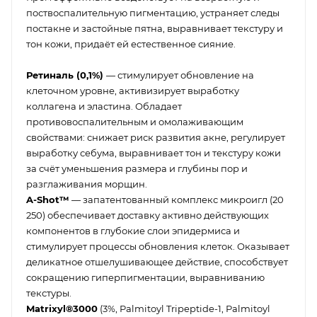
поствоспалительную пигментацию, устраняет следы
постакне и застойные пятна, выравнивает текстуру и
тон кожи, придаёт ей естественное сияние.
Ретиналь (0,1%)
— стимулирует обновление на
клеточном уровне, активизирует выработку
коллагена и эластина. Обладает
противовоспалительным и омолаживающим
свойствами: снижает риск развития акне, регулирует
выработку себума, выравнивает тон и текстуру кожи
за счёт уменьшения размера и глубины пор и
разглаживания морщин.
A-Shot™
— запатентованный комплекс микроигл (20
250) обеспечивает доставку активно действующих
компонентов в глубокие слои эпидермиса и
стимулирует процессы обновления клеток. Оказывает
деликатное отшелушивающее действие, способствует
сокращению гиперпигментации, выравниванию
текстуры.
Matrixyl®3000
(3%, Palmitoyl Tripeptide-1, Palmitoyl