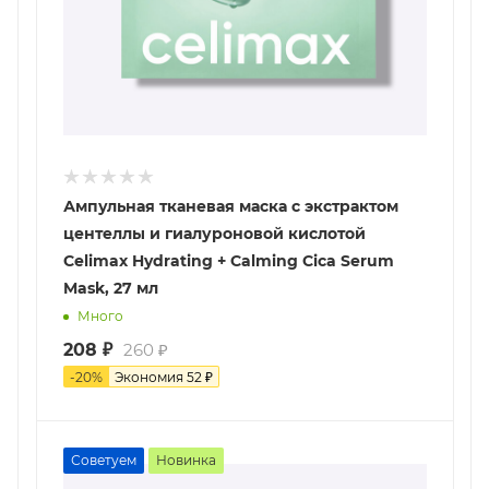
Ампульная тканевая маска с экстрактом
центеллы и гиалуроновой кислотой
Celimax Hydrating + Calming Cica Serum
Mask, 27 мл
Много
208
₽
260
₽
-
20
%
Экономия
52
₽
Советуем
Новинка