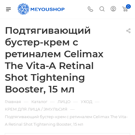
0
Подтягивающий
бустер-крем с
ретиналем Celimax
The Vita-A Retinal
Shot Tightening
Booster, 15 мл
—
—
—
—
Главная
Каталог
ЛИЦО
УХОД
—
КРЕМ ДЛЯ ЛИЦА / ЭМУЛЬСИЯ
Подтягивающий бустер-крем с ретиналем Celimax The Vita-
A Retinal Shot Tightening Booster, 15 мл