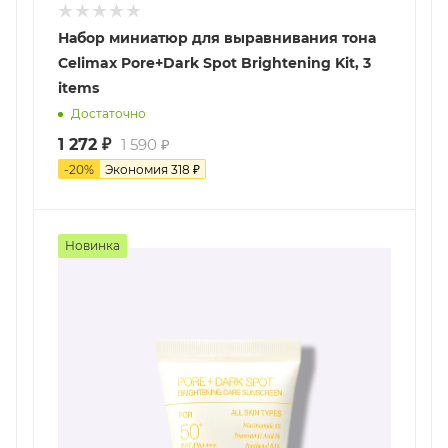
Набор миниатюр для выравнивания тона
Celimax Pore+Dark Spot Brightening Kit, 3
items
Достаточно
1 272
₽
1 590
₽
-
20
%
Экономия
318
₽
Новинка