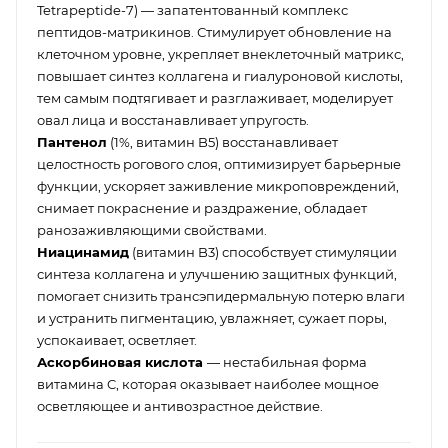
Tetrapeptide-7) — запатентованный комплекс
пептидов-матрикинов. Стимулирует обновление на
клеточном уровне, укрепляет внеклеточный матрикс,
повышает синтез коллагена и гиалуроновой кислоты,
тем самым подтягивает и разглаживает, моделирует
овал лица и восстанавливает упругость.
Пантенол
(1%, витамин B5) восстанавливает
целостность рогового слоя, оптимизирует барьерные
функции, ускоряет заживление микроповреждений,
снимает покраснение и раздражение, обладает
ранозаживляющими свойствами.
Ниацинамид
(витамин B3) способствует стимуляции
синтеза коллагена и улучшению защитных функций,
помогает снизить трансэпидермальную потерю влаги
и устранить пигментацию, увлажняет, сужает поры,
успокаивает, осветляет.
Аскорбиновая кислота
— нестабильная форма
витамина C, которая оказывает наиболее мощное
осветляющее и антивозрастное действие.