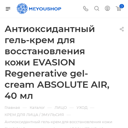
0
Антиоксидантный
гель-крем для
восстановления
кожи EVASION
Regenerative gel-
cream ABSOLUTE AIR,
40 мл
—
—
—
—
Главная
Каталог
ЛИЦО
УХОД
—
КРЕМ ДЛЯ ЛИЦА / ЭМУЛЬСИЯ
Антиоксидантный гель-крем для восстановления кожи