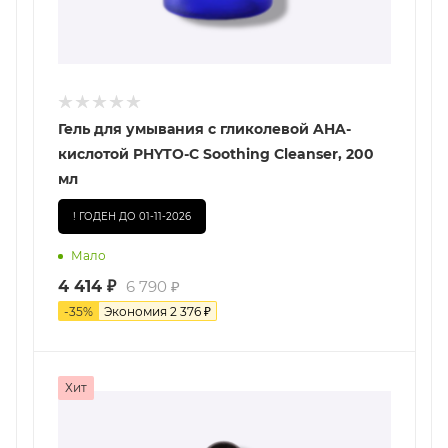
Гель для умывания с гликолевой AHA-
кислотой PHYTO-C Soothing Cleanser, 200
мл
! ГОДЕН ДО 01-11-2026
Мало
4 414
₽
6 790
₽
-
35
%
Экономия
2 376
₽
Хит