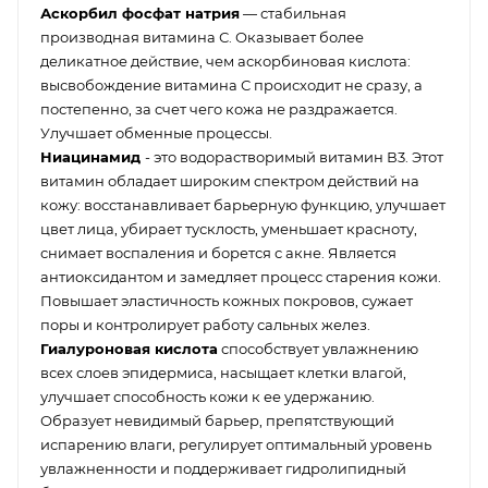
Аскорбил фосфат натрия
— стабильная
производная витамина С. Оказывает более
деликатное действие, чем аскорбиновая кислота:
высвобождение витамина С происходит не сразу, а
постепенно, за счет чего кожа не раздражается.
Улучшает обменные процессы.
Ниацинамид
- это водорастворимый витамин В3. Этот
витамин обладает широким спектром действий на
кожу: восстанавливает барьерную функцию, улучшает
цвет лица, убирает тусклость, уменьшает красноту,
снимает воспаления и борется с акне. Является
антиоксидантом и замедляет процесс старения кожи.
Повышает эластичность кожных покровов, сужает
поры и контролирует работу сальных желез.
Гиалуроновая кислота
способствует увлажнению
всех слоев эпидермиса, насыщает клетки влагой,
улучшает способность кожи к ее удержанию.
Образует невидимый барьер, препятствующий
испарению влаги, регулирует оптимальный уровень
увлажненности и поддерживает гидролипидный