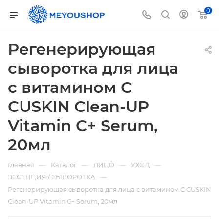
0
Регенерирующая
сыворотка для лица
с витамином C
CUSKIN Clean-UP
Vitamin C+ Serum,
20мл
—
—
—
—
Главная
Каталог
ЛИЦО
УХОД
—
ЭССЕНЦИЯ / СЫВОРОТКА
Регенерирующая сыворотка для лица с витамином C CUSKIN
Clean-UP Vitamin C+ Serum, 20мл