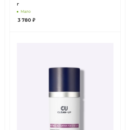
г
Мало
3 780
₽