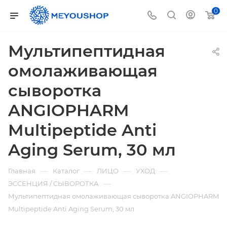
0
Мультипептидная
омолаживающая
сыворотка
ANGIOPHARM
Multipeptide Anti
Aging Serum, 30 мл
—
—
—
—
Главная
Каталог
ЛИЦО
УХОД
—
ЭССЕНЦИЯ / СЫВОРОТКА
Мультипептидная омолаживающая сыворотка ANGIOPHARM
Multipeptide Anti Aging Serum, 30 мл