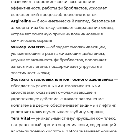
позволяет в короткие сроки восстановить
эффективность работы фибробластов, ускоряет
естественный процесс обновления клеток;
Argireline
— биомиметический пептид, безопасная
альтернатива ботоксу, снижает сокращения мышц,
устраняет основную причину возникновения
мимических морщин;
WKPep Wateren
— обладает омолаживающим,
увлажняющим и разглаживающим действием,
улучшает активность фибробластов, пополняет
запасы коллагена, поддерживает упругость и
эластичность кожи;
Экстракт стволовых клеток горного эдельвейса
—
обладает выраженными антиоксидантными
свойствами, оказывает омолаживающее и
укрепляющее действие, снижает разрушение
коллагена в дерме, обеспечивает видимый лифтинг,
уплотняет кожу и уменьшает глубину морщин;
Tera Vital
— уникальный стимулирующий комплекс,
направленный против старения кожи, содержащий
альфа-липоевую кислоту и ДМАЭ оказывает мощное