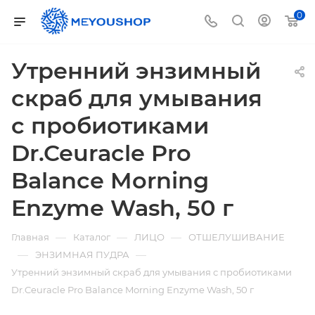
0
Утренний энзимный
скраб для умывания
с пробиотиками
Dr.Ceuracle Pro
Balance Morning
Enzyme Wash, 50 г
—
—
—
Главная
Каталог
ЛИЦО
ОТШЕЛУШИВАНИЕ
—
—
ЭНЗИМНАЯ ПУДРА
Утренний энзимный скраб для умывания с пробиотиками
Dr.Ceuracle Pro Balance Morning Enzyme Wash, 50 г