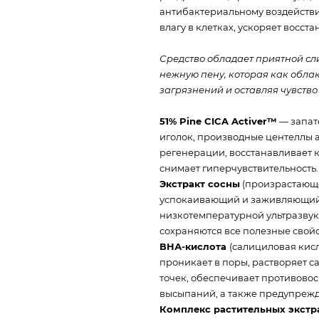
антибактериальному воздействи
влагу в клетках, ускоряет восс
Средство обладает приятной сл
нежную пену, которая как обла
загрязнений и оставляя чувство
51% Pine CICA Activer™
— запат
иголок, производные центеллы а
регенерации, восстанавливает к
снимает гиперчувствительность.
Экстракт сосны
(произрастающе
успокаивающий и заживляющий 
низкотемпературной ультразвуко
сохраняются все полезные свойс
ВНА-кислота
(салициловая кис
проникает в поры, растворяет с
точек, обеспечивает противово
высыпаний, а также предупрежд
Комплекс растительных экстр