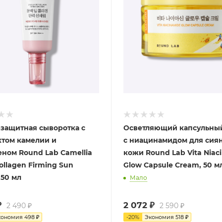
защитная сыворотка с
Осветляющий капсульны
ктом камелии и
с ниацинамидом для сия
еном Round Lab Camellia
кожи Round Lab Vita Niac
ollagen Firming Sun
Glow Capsule Cream, 50 м
 50 мл
Мало
₽
2 072
₽
2 490
₽
2 590
₽
кономия
498
₽
-
20
%
Экономия
518
₽