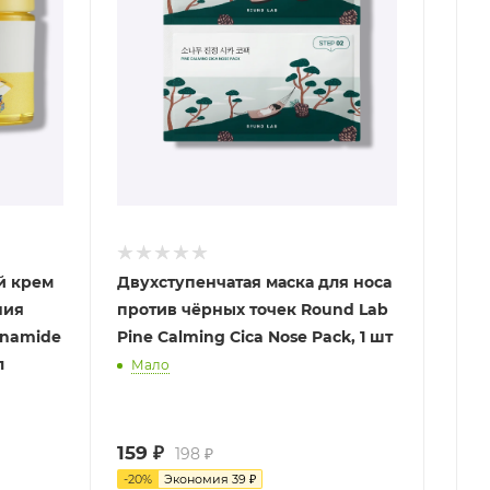
й крем
Двухступенчатая маска для носа
ния
против чёрных точек Round Lab
inamide
Pine Calming Cica Nose Pack, 1 шт
л
Мало
159
₽
198
₽
-
20
%
Экономия
39
₽