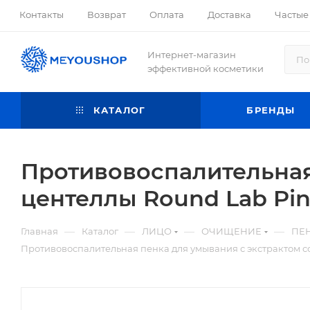
Контакты
Возврат
Оплата
Доставка
Частые
Интернет-магазин
эффективной косметики
КАТАЛОГ
БРЕНДЫ
Противовоспалительная
центеллы Round Lab Pine
—
—
—
—
Главная
Каталог
ЛИЦО
ОЧИЩЕНИЕ
ПЕН
Противовоспалительная пенка для умывания с экстрактом сос