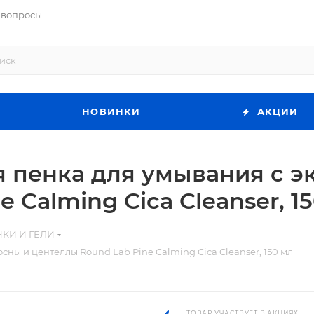
 вопросы
НОВИНКИ
АКЦИИ
 пенка для умывания с э
 Calming Cica Cleanser, 1
—
КИ И ГЕЛИ
ны и центеллы Round Lab Pine Calming Cica Cleanser, 150 мл
ТОВАР УЧАСТВУЕТ В АКЦИЯХ