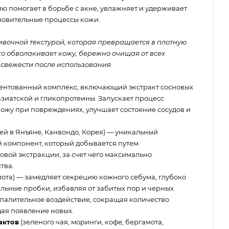
ю помогает в борьбе с акне, увлажняет и удерживает
тановительные процессы кожи.
ивочной текстурой, которая превращается в плотную
ко обволакивает кожу, бережно очищая от всех
 свежести после использования.
ентованный комплекс, включающий экстракт сосновых
зиатской и гликопротеины. Запускает процесс
ожу при повреждениях, улучшает состояние сосудов и
й в Янъяне, Канвондо, Корея) — уникальный
компонент, который добывается путем
вой экстракции, за счет чего максимально
тва.
лота) — замедляет секрецию кожного себума, глубоко
альные пробки, избавляя от забитых пор и черных
спалительное воздействие, сокращая количество
ая появление новых.
актов
(зеленого чая, моринги, кофе, бергамота,