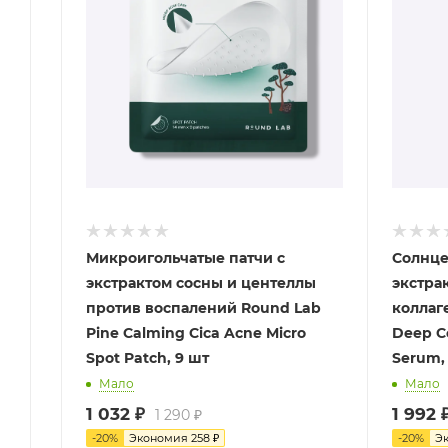
Микроигольчатые патчи с
Солнце
экстрактом сосны и центеллы
экстра
против воспалений Round Lab
коллаг
Pine Calming Cica Acne Micro
Deep C
Spot Patch, 9 шт
Serum,
Мало
Мало
1 032
₽
1 992
1 290
₽
-
20
%
Экономия
258
₽
-
20
%
Э