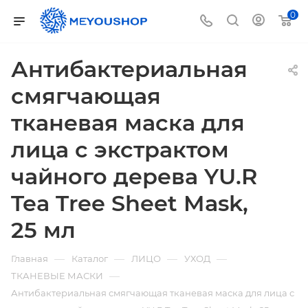
0
Антибактериальная
смягчающая
тканевая маска для
лица с экстрактом
чайного дерева YU.R
Tea Tree Sheet Mask,
25 мл
—
—
—
—
Главная
Каталог
ЛИЦО
УХОД
—
ТКАНЕВЫЕ МАСКИ
Антибактериальная смягчающая тканевая маска для лица с