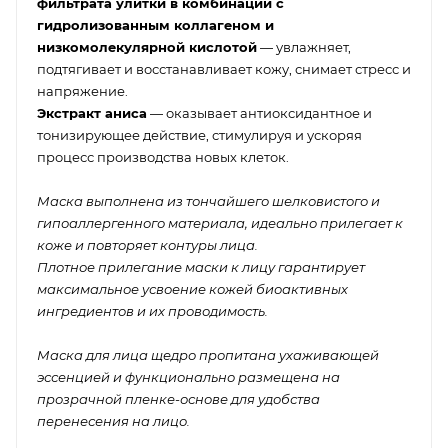
фильтрата улитки в комбинации с
гидролизованным коллагеном и
низкомолекулярной кислотой
— увлажняет,
подтягивает и восстанавливает кожу, снимает стресс и
напряжение.
Экстракт аниса
— оказывает антиоксидантное и
тонизирующее действие, стимулируя и ускоряя
процесс производства новых клеток.
Маска выполнена из тончайшего шелковистого и
гипоаллергенного материала, идеально прилегает к
коже и повторяет контуры лица.
Плотное прилегание маски к лицу гарантирует
максимальное усвоение кожей биоактивных
ингредиентов и их проводимость.
Маска для лица щедро пропитана ухаживающей
эссенцией и функционально размещена на
прозрачной пленке-основе для удобства
перенесения на лицо.