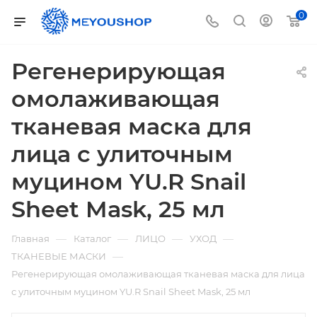
0
Регенерирующая
омолаживающая
тканевая маска для
лица с улиточным
муцином YU.R Snail
Sheet Mask, 25 мл
—
—
—
—
Главная
Каталог
ЛИЦО
УХОД
—
ТКАНЕВЫЕ МАСКИ
Регенерирующая омолаживающая тканевая маска для лица
с улиточным муцином YU.R Snail Sheet Mask, 25 мл