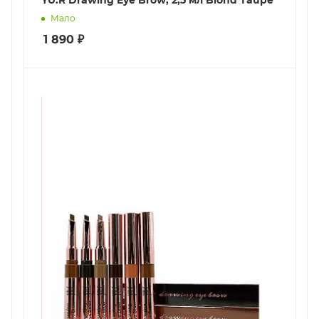
YU.R Drawing Eye Brow, 2,5 мл Blond Taupe
Мало
1 890
₽